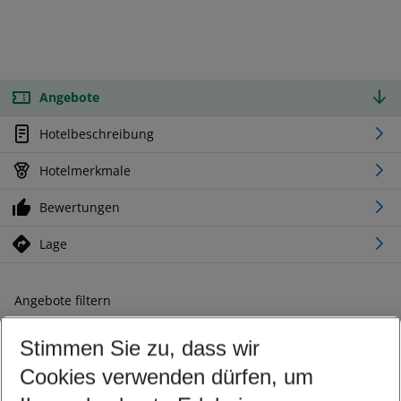
Angebote
Hotelbeschreibung
Hotelmerkmale
Bewertungen
Lage
Angebote filtern
Ändern Sie Ihre Kriterien nach Ihren Wünschen
Stimmen Sie zu, dass wir
Abflughafen wählen
Beliebiger Abflughafen
Cookies verwenden dürfen, um
Reisezeitraum wählen