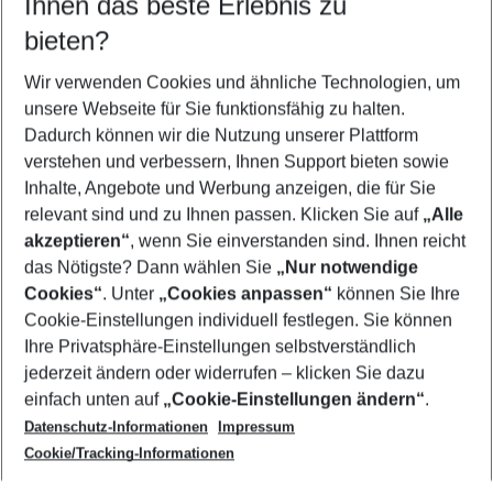
Ihnen das beste Erlebnis zu
10.08.26
–
08.08.27
5-8 Nächte
bieten?
Wer wird verreisen
2 Erwachsene
Keine Kinder
Wir verwenden Cookies und ähnliche Technologien, um
unsere Webseite für Sie funktionsfähig zu halten.
Mehr Filter anzeigen
Dadurch können wir die Nutzung unserer Plattform
verstehen und verbessern, Ihnen Support bieten sowie
Inhalte, Angebote und Werbung anzeigen, die für Sie
relevant sind und zu Ihnen passen. Klicken Sie auf
„Alle
akzeptieren“
, wenn Sie einverstanden sind. Ihnen reicht
das Nötigste? Dann wählen Sie
„Nur notwendige
Footer
Cookies“
. Unter
„Cookies anpassen“
können Sie Ihre
Footer navigation
Cookie-Einstellungen individuell festlegen. Sie können
Über uns
Ihre Privatsphäre-Einstellungen selbstverständlich
AGB
jederzeit ändern oder widerrufen – klicken Sie dazu
Service & Hilfe
Cookie-Einstellungen ändern
einfach unten auf
„Cookie-Einstellungen ändern“
.
Barrierefreies Reisen
Datenschutz-Informationen
Impressum
Cookie-Richtlinie
Folgen Sie uns
Check-in
Cookie/Tracking-Informationen
Datenschutz
FAQ
Impressum