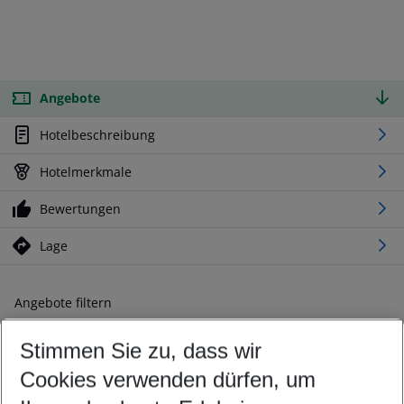
Angebote
Hotelbeschreibung
Hotelmerkmale
Bewertungen
Lage
Angebote filtern
Ändern Sie Ihre Kriterien nach Ihren Wünschen
Stimmen Sie zu, dass wir
Abflughafen wählen
Beliebiger Abflughafen
Cookies verwenden dürfen, um
Reisezeitraum wählen