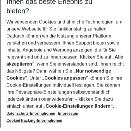
Ihnen das beste Erlebnis zu
09.08.26
–
07.08.27
5-8 Nächte
bieten?
Wer wird verreisen
2 Erwachsene
Keine Kinder
Wir verwenden Cookies und ähnliche Technologien, um
unsere Webseite für Sie funktionsfähig zu halten.
Mehr Filter anzeigen
Dadurch können wir die Nutzung unserer Plattform
verstehen und verbessern, Ihnen Support bieten sowie
Inhalte, Angebote und Werbung anzeigen, die für Sie
relevant sind und zu Ihnen passen. Klicken Sie auf
„Alle
akzeptieren“
, wenn Sie einverstanden sind. Ihnen reicht
das Nötigste? Dann wählen Sie
„Nur notwendige
Footer
Cookies“
. Unter
„Cookies anpassen“
können Sie Ihre
Footer navigation
Cookie-Einstellungen individuell festlegen. Sie können
Über uns
Ihre Privatsphäre-Einstellungen selbstverständlich
AGB
jederzeit ändern oder widerrufen – klicken Sie dazu
Service & Hilfe
Cookie-Einstellungen ändern
einfach unten auf
„Cookie-Einstellungen ändern“
.
Barrierefreies Reisen
Datenschutz-Informationen
Impressum
Cookie-Richtlinie
Folgen Sie uns
Check-in
Cookie/Tracking-Informationen
Datenschutz
FAQ
Impressum