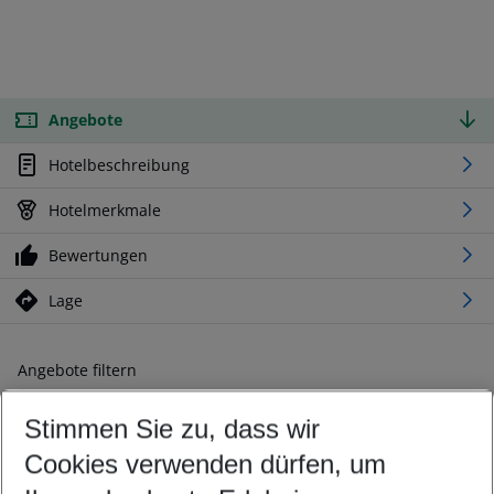
Angebote
Hotelbeschreibung
Hotelmerkmale
Bewertungen
Lage
Angebote filtern
Ändern Sie Ihre Kriterien nach Ihren Wünschen
Stimmen Sie zu, dass wir
Abflughafen wählen
Beliebiger Abflughafen
Cookies verwenden dürfen, um
Reisezeitraum wählen