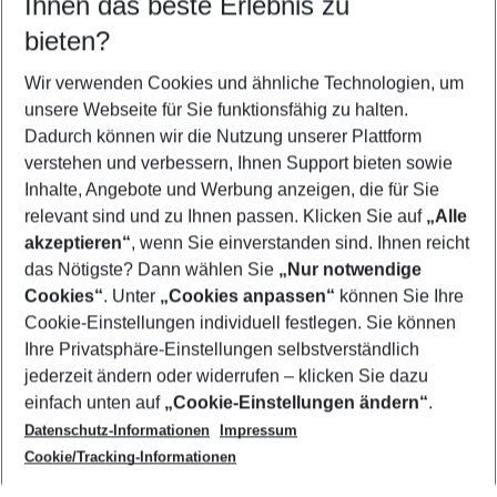
Ihnen das beste Erlebnis zu
12.08.26
–
10.08.27
5-8 Nächte
bieten?
Wer wird verreisen
2 Erwachsene
Keine Kinder
Wir verwenden Cookies und ähnliche Technologien, um
unsere Webseite für Sie funktionsfähig zu halten.
Mehr Filter anzeigen
Dadurch können wir die Nutzung unserer Plattform
verstehen und verbessern, Ihnen Support bieten sowie
Inhalte, Angebote und Werbung anzeigen, die für Sie
relevant sind und zu Ihnen passen. Klicken Sie auf
„Alle
akzeptieren“
, wenn Sie einverstanden sind. Ihnen reicht
das Nötigste? Dann wählen Sie
„Nur notwendige
Footer
Cookies“
. Unter
„Cookies anpassen“
können Sie Ihre
Footer navigation
Cookie-Einstellungen individuell festlegen. Sie können
Über uns
Ihre Privatsphäre-Einstellungen selbstverständlich
AGB
jederzeit ändern oder widerrufen – klicken Sie dazu
Service & Hilfe
Cookie-Einstellungen ändern
einfach unten auf
„Cookie-Einstellungen ändern“
.
Barrierefreies Reisen
Datenschutz-Informationen
Impressum
Cookie-Richtlinie
Folgen Sie uns
Check-in
Cookie/Tracking-Informationen
Datenschutz
FAQ
Impressum