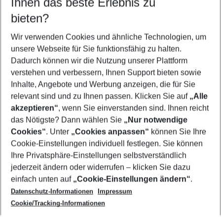
Ihnen das beste Erlebnis zu
08.08.26
–
06.08.27
5-8 Nächte
bieten?
Wer wird verreisen
2 Erwachsene
Keine Kinder
Wir verwenden Cookies und ähnliche Technologien, um
unsere Webseite für Sie funktionsfähig zu halten.
Mehr Filter anzeigen
Dadurch können wir die Nutzung unserer Plattform
verstehen und verbessern, Ihnen Support bieten sowie
Inhalte, Angebote und Werbung anzeigen, die für Sie
relevant sind und zu Ihnen passen. Klicken Sie auf
„Alle
akzeptieren“
, wenn Sie einverstanden sind. Ihnen reicht
das Nötigste? Dann wählen Sie
„Nur notwendige
Footer
Cookies“
. Unter
„Cookies anpassen“
können Sie Ihre
Footer navigation
Cookie-Einstellungen individuell festlegen. Sie können
Über uns
Ihre Privatsphäre-Einstellungen selbstverständlich
AGB
jederzeit ändern oder widerrufen – klicken Sie dazu
Service & Hilfe
Cookie-Einstellungen ändern
einfach unten auf
„Cookie-Einstellungen ändern“
.
Barrierefreies Reisen
Datenschutz-Informationen
Impressum
Cookie-Richtlinie
Folgen Sie uns
Check-in
Cookie/Tracking-Informationen
Datenschutz
FAQ
Impressum