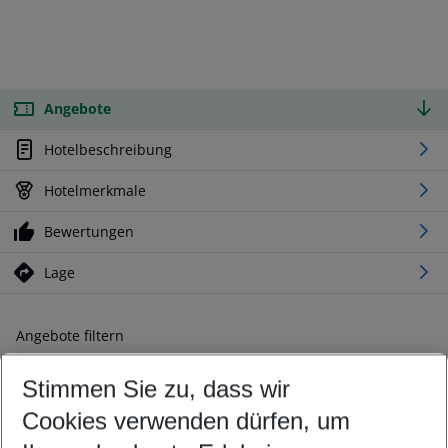
Angebote
Hotelbeschreibung
Hotelmerkmale
Bewertungen
Lage
Angebote filtern
Ändern Sie Ihre Kriterien nach Ihren Wünschen
Stimmen Sie zu, dass wir
Abflughafen wählen
Beliebiger Abflughafen
Cookies verwenden dürfen, um
Reisezeitraum wählen