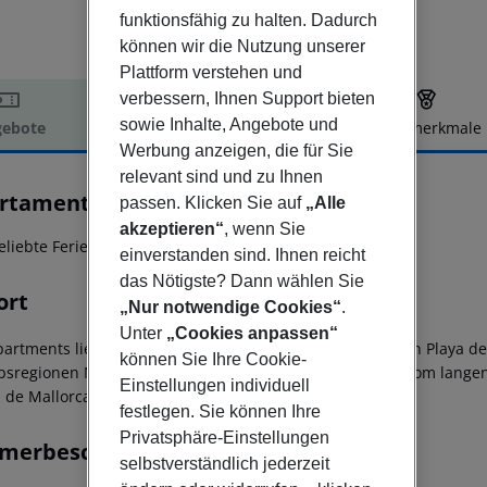
funktionsfähig zu halten. Dadurch
können wir die Nutzung unserer
Plattform verstehen und
verbessern, Ihnen Support bieten
sowie Inhalte, Angebote und
ebote
Hotelbeschreibung
Hotelmerkmale
Werbung anzeigen, die für Sie
elbeschreibung
relevant sind und zu Ihnen
rtamentos Pabisa Orlando
passen. Klicken Sie auf
„Alle
3.5
akzeptieren“
, wenn Sie
eliebte Ferienhotel besticht durch seine zentrale Lage
einverstanden sind. Ihnen reicht
das Nötigste? Dann wählen Sie
ort
„Nur notwendige Cookies“
.
Unter
„Cookies anpassen“
partments liegen in unmittelbarer Nähe zum Zentrum von Playa de
können Sie Ihre Cookie-
bsregionen Mallorcas. Die Ferienanlage liegt nur 300 m vom lang
Einstellungen individuell
 de Mallorca entfernt.
festlegen. Sie können Ihre
Privatsphäre-Einstellungen
merbeschreibung
selbstverständlich jederzeit