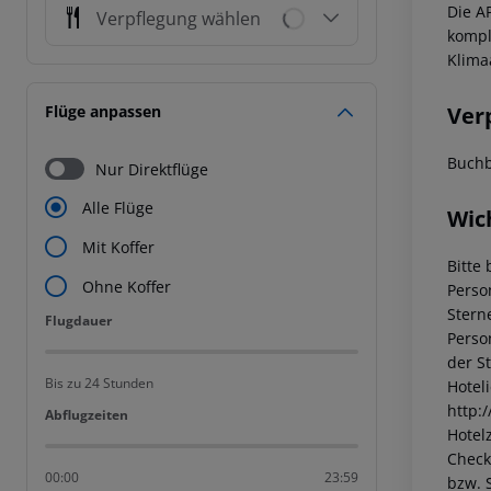
Die A
Verpflegung wählen
kompl
Klima
Ver
Flüge anpassen
Buchb
Nur Direktflüge
Alle Flüge
Wic
Mit Koffer
Bitte 
Ohne Koffer
Perso
Stern
Flugdauer
Flugdauer
Perso
der S
Bis zu 24 Stunden
Hotel
http:
Abflugzeiten
Abflugzeiten
Hotelz
Check
00:00
23:59
bzw. 