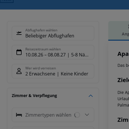
Abflughafen wählen
Ang
Beliebiger Abflughafen
Hot
Reisezeitraum wählen
Apa
10.08.26
–
08.08.27
5-8 Nächte
Das b
Wer wird verreisen
2 Erwachsene
Keine Kinder
Ziel
Die A
Zimmer & Verpflegung
Urlau
Palma
Zimmertypen wählen
Zim