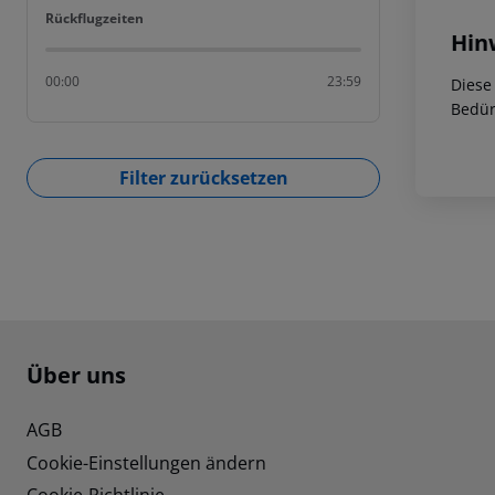
Rückflugzeiten
Rückflugzeiten
Hin
00:00
23:59
Diese
Bedür
Filter zurücksetzen
Footer
Footer navigation
Über uns
AGB
Cookie-Einstellungen ändern