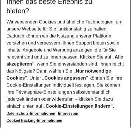
Ihnen das beste Erlebnis zu
11.08.26
–
09.08.27
5-8 Nächte
bieten?
Wer wird verreisen
2 Erwachsene
Keine Kinder
Wir verwenden Cookies und ähnliche Technologien, um
unsere Webseite für Sie funktionsfähig zu halten.
Mehr Filter anzeigen
Dadurch können wir die Nutzung unserer Plattform
verstehen und verbessern, Ihnen Support bieten sowie
Inhalte, Angebote und Werbung anzeigen, die für Sie
relevant sind und zu Ihnen passen. Klicken Sie auf
„Alle
akzeptieren“
, wenn Sie einverstanden sind. Ihnen reicht
das Nötigste? Dann wählen Sie
„Nur notwendige
Footer
Cookies“
. Unter
„Cookies anpassen“
können Sie Ihre
Footer navigation
Cookie-Einstellungen individuell festlegen. Sie können
Über uns
Ihre Privatsphäre-Einstellungen selbstverständlich
AGB
jederzeit ändern oder widerrufen – klicken Sie dazu
Service & Hilfe
Cookie-Einstellungen ändern
einfach unten auf
„Cookie-Einstellungen ändern“
.
Barrierefreies Reisen
Datenschutz-Informationen
Impressum
Cookie-Richtlinie
Folgen Sie uns
Check-in
Cookie/Tracking-Informationen
Datenschutz
FAQ
Impressum