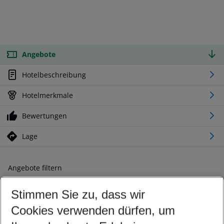
Angebote
Hotelbeschreibung
Hotelmerkmale
Bewertungen
Lage
Angebote filtern
Ändern Sie Ihre Kriterien nach Ihren Wünschen
Stimmen Sie zu, dass wir
Abflughafen wählen
Beliebiger Abflughafen
Cookies verwenden dürfen, um
Reisezeitraum wählen