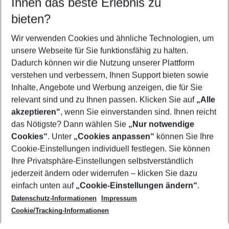
Ihnen das beste Erlebnis zu
08.08.26
–
06.08.27
5-8 Nächte
bieten?
Wer wird verreisen
2 Erwachsene
Keine Kinder
Wir verwenden Cookies und ähnliche Technologien, um
unsere Webseite für Sie funktionsfähig zu halten.
Mehr Filter anzeigen
Dadurch können wir die Nutzung unserer Plattform
verstehen und verbessern, Ihnen Support bieten sowie
Inhalte, Angebote und Werbung anzeigen, die für Sie
relevant sind und zu Ihnen passen. Klicken Sie auf
„Alle
akzeptieren“
, wenn Sie einverstanden sind. Ihnen reicht
das Nötigste? Dann wählen Sie
„Nur notwendige
Footer
Cookies“
. Unter
„Cookies anpassen“
können Sie Ihre
Footer navigation
Cookie-Einstellungen individuell festlegen. Sie können
Über uns
Ihre Privatsphäre-Einstellungen selbstverständlich
AGB
jederzeit ändern oder widerrufen – klicken Sie dazu
Service & Hilfe
Cookie-Einstellungen ändern
einfach unten auf
„Cookie-Einstellungen ändern“
.
Barrierefreies Reisen
Datenschutz-Informationen
Impressum
Cookie-Richtlinie
Folgen Sie uns
Check-in
Cookie/Tracking-Informationen
Datenschutz
FAQ
Impressum