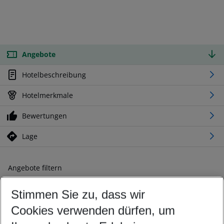
Angebote
Hotelbeschreibung
Hotelmerkmale
Bewertungen
Lage
Angebote filtern
Ändern Sie Ihre Kriterien nach Ihren Wünschen
Stimmen Sie zu, dass wir
Abflughafen wählen
Beliebiger Abflughafen
Cookies verwenden dürfen, um
Reisezeitraum wählen