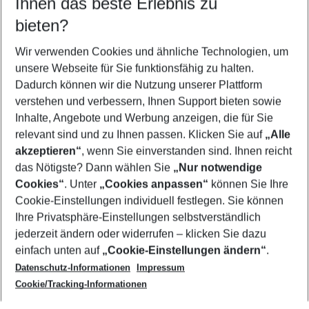
Ihnen das beste Erlebnis zu
10.08.26
–
08.08.27
5-8 Nächte
bieten?
Wer wird verreisen
2 Erwachsene
Keine Kinder
Wir verwenden Cookies und ähnliche Technologien, um
unsere Webseite für Sie funktionsfähig zu halten.
Mehr Filter anzeigen
Dadurch können wir die Nutzung unserer Plattform
verstehen und verbessern, Ihnen Support bieten sowie
Inhalte, Angebote und Werbung anzeigen, die für Sie
relevant sind und zu Ihnen passen. Klicken Sie auf
„Alle
akzeptieren“
, wenn Sie einverstanden sind. Ihnen reicht
das Nötigste? Dann wählen Sie
„Nur notwendige
Footer
Cookies“
. Unter
„Cookies anpassen“
können Sie Ihre
Footer navigation
Cookie-Einstellungen individuell festlegen. Sie können
Über uns
Ihre Privatsphäre-Einstellungen selbstverständlich
AGB
jederzeit ändern oder widerrufen – klicken Sie dazu
Service & Hilfe
Cookie-Einstellungen ändern
einfach unten auf
„Cookie-Einstellungen ändern“
.
Barrierefreies Reisen
Datenschutz-Informationen
Impressum
Cookie-Richtlinie
Folgen Sie uns
Check-in
Cookie/Tracking-Informationen
Datenschutz
FAQ
Impressum