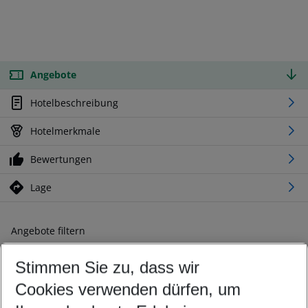
Angebote
Hotelbeschreibung
Hotelmerkmale
Bewertungen
Lage
Angebote filtern
Ändern Sie Ihre Kriterien nach Ihren Wünschen
Stimmen Sie zu, dass wir
Abflughafen wählen
Beliebiger Abflughafen
Cookies verwenden dürfen, um
Reisezeitraum wählen