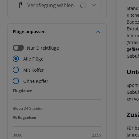
Verpflegung wählen
Stand
Kitch
Badez
Extra
Flüge anpassen
Inter
(Stras
Nur Direktflüge
gefli
Gebüh
Alle Flüge
Mit Koffer
Unt
Ohne Koffer
Sport
Flugdauer
Flugdauer
Gebüh
km vo
Bis zu 24 Stunden
Zus
Abflugzeiten
Abflugzeiten
Für b
Jahre
00:00
23:59