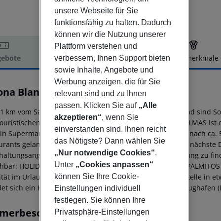
unsere Webseite für Sie
funktionsfähig zu halten. Dadurch
können wir die Nutzung unserer
Plattform verstehen und
ebote
Hotelbeschreibung
Hotelmerkmale
verbessern, Ihnen Support bieten
sowie Inhalte, Angebote und
elbeschreibung
Werbung anzeigen, die für Sie
ona Blanca
relevant sind und zu Ihnen
2
passen. Klicken Sie auf
„Alle
1 km vom Sandstrand entfernt gelegenes Hotel. Am Strand sind 
akzeptieren“
, wenn Sie
ouristischen Zentrum sind es ca. 500 m. Die Stadt LAS PALMAS ist 
einverstanden sind. Ihnen reicht
Ein Supermarkt sowie weitere Einkaufsmöglichkeiten sind nach ca.
das Nötigste? Dann wählen Sie
urants gelangt man ebenfalls nach rund 500 m. Auch die nächste D
„Nur notwendige Cookies“
.
haltungsangebote wie ein Kino sind in ca. 12 km Entfernung zu fi
Unter
„Cookies anpassen“
chbar: HOLIDAY WORLD (ca. 3 km), AQUALAND (ca. 5 km), PALMITOS 
können Sie Ihre Cookie-
ität im Urlaub sorgen ein Taxistand sowie eine Bushaltestelle in e
det sich ein Krankenhaus in etwa 5 km Entfernung. Der Flughafen (LP
Einstellungen individuell
festlegen. Sie können Ihre
merbeschreibung
Privatsphäre-Einstellungen