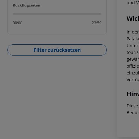
und V
Rückflugzeiten
Rückflugzeiten
Wic
00:00
23:59
In de
Patal
Unter
Filter zurücksetzen
touri
gewäh
offizi
einzu
Verfü
Hin
Diese
Bedür