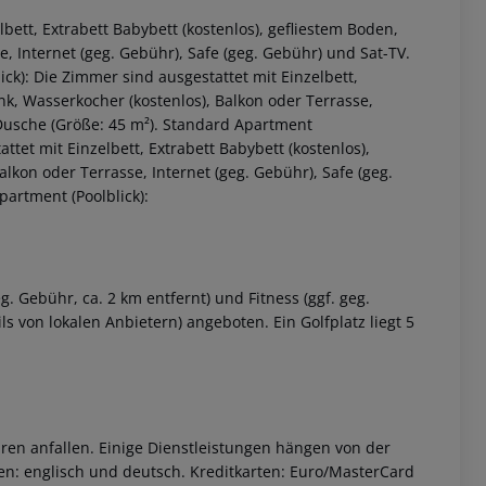
bett, Extrabett Babybett (kostenlos), gefliestem Boden,
, Internet (geg. Gebühr), Safe (geg. Gebühr) und Sat-TV.
k): Die Zimmer sind ausgestattet mit Einzelbett,
nk, Wasserkocher (kostenlos), Balkon oder Terrasse,
 Dusche (Größe: 45 m²). Standard Apartment
ttet mit Einzelbett, Extrabett Babybett (kostenlos),
lkon oder Terrasse, Internet (geg. Gebühr), Safe (geg.
artment (Poolblick):
 akzeptieren
g. Gebühr, ca. 2 km entfernt) und Fitness (ggf. geg.
s von lokalen Anbietern) angeboten. Ein Golfplatz liegt 5
ren anfallen. Einige Dienstleistungen hängen von der
en: englisch und deutsch. Kreditkarten: Euro/MasterCard