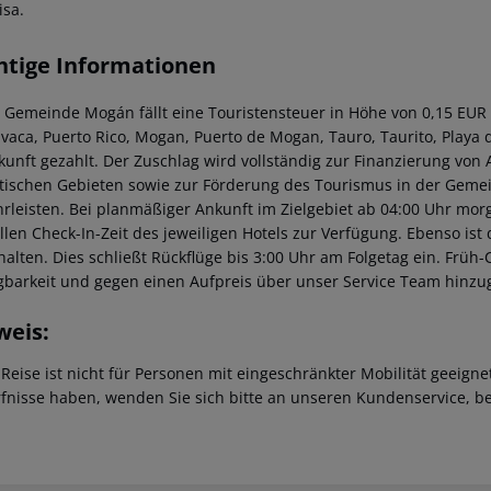
isa.
htige Informationen
r Gemeinde Mogán fällt eine Touristensteuer in Höhe von 0,15 EUR
avaca, Puerto Rico, Mogan, Puerto de Mogan, Tauro, Taurito, Playa d
kunft gezahlt. Der Zuschlag wird vollständig zur Finanzierung von A
stischen Gebieten sowie zur Förderung des Tourismus in der Gemei
rleisten. Bei planmäßiger Ankunft im Zielgebiet ab 04:00 Uhr mor
ellen Check-In-Zeit des jeweiligen Hotels zur Verfügung. Ebenso ist
halten. Dies schließt Rückflüge bis 3:00 Uhr am Folgetag ein. Frü
gbarkeit und gegen einen Aufpreis über unser Service Team hinz
weis:
 Reise ist nicht für Personen mit eingeschränkter Mobilität geeign
fnisse haben, wenden Sie sich bitte an unseren Kundenservice, be