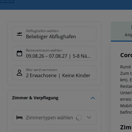
Abflughafen wählen
Ang
Beliebiger Abflughafen
Hot
Reisezeitraum wählen
Cor
09.08.26
–
07.08.27
5-8 Nächte
Rund 
Wer wird verreisen
Zum t
2 Erwachsene
Keine Kinder
km). 
Resta
Unter
Zimmer & Verpflegung
errei
Mobil
befin
Zimmertypen wählen
Zim