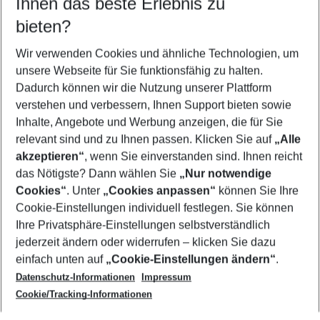
Ihnen das beste Erlebnis zu
11.08.26
–
09.08.27
5-8 Nächte
bieten?
Wer wird verreisen
2 Erwachsene
Keine Kinder
Wir verwenden Cookies und ähnliche Technologien, um
unsere Webseite für Sie funktionsfähig zu halten.
Mehr Filter anzeigen
Dadurch können wir die Nutzung unserer Plattform
verstehen und verbessern, Ihnen Support bieten sowie
Inhalte, Angebote und Werbung anzeigen, die für Sie
relevant sind und zu Ihnen passen. Klicken Sie auf
„Alle
akzeptieren“
, wenn Sie einverstanden sind. Ihnen reicht
das Nötigste? Dann wählen Sie
„Nur notwendige
Footer
Cookies“
. Unter
„Cookies anpassen“
können Sie Ihre
Footer navigation
Cookie-Einstellungen individuell festlegen. Sie können
Über uns
Ihre Privatsphäre-Einstellungen selbstverständlich
AGB
jederzeit ändern oder widerrufen – klicken Sie dazu
Service & Hilfe
Cookie-Einstellungen ändern
einfach unten auf
„Cookie-Einstellungen ändern“
.
Barrierefreies Reisen
Datenschutz-Informationen
Impressum
Cookie-Richtlinie
Folgen Sie uns
Check-in
Cookie/Tracking-Informationen
Datenschutz
FAQ
Impressum