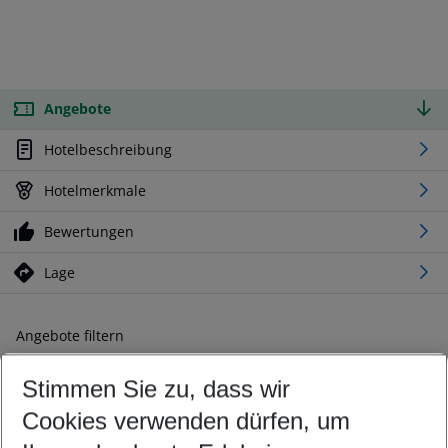
Angebote
Hotelbeschreibung
Hotelmerkmale
Bewertungen
Lage
Angebote filtern
Ändern Sie Ihre Kriterien nach Ihren Wünschen
Stimmen Sie zu, dass wir
Abflughafen wählen
Beliebiger Abflughafen
Cookies verwenden dürfen, um
Reisezeitraum wählen