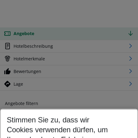
Angebote
Hotelbeschreibung
Hotelmerkmale
Bewertungen
Lage
Angebote filtern
Ändern Sie Ihre Kriterien nach Ihren Wünschen
Stimmen Sie zu, dass wir
Abflughafen wählen
Beliebiger Abflughafen
Cookies verwenden dürfen, um
Reisezeitraum wählen