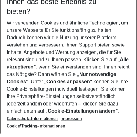
Ihnen das beste Erlebnis zu
11.08.26
–
09.08.27
5-8 Nächte
bieten?
Wer wird verreisen
2 Erwachsene
Keine Kinder
Wir verwenden Cookies und ähnliche Technologien, um
unsere Webseite für Sie funktionsfähig zu halten.
Mehr Filter anzeigen
Dadurch können wir die Nutzung unserer Plattform
verstehen und verbessern, Ihnen Support bieten sowie
Inhalte, Angebote und Werbung anzeigen, die für Sie
relevant sind und zu Ihnen passen. Klicken Sie auf
„Alle
akzeptieren“
, wenn Sie einverstanden sind. Ihnen reicht
das Nötigste? Dann wählen Sie
„Nur notwendige
Footer
Cookies“
. Unter
„Cookies anpassen“
können Sie Ihre
Footer navigation
Cookie-Einstellungen individuell festlegen. Sie können
Über uns
Ihre Privatsphäre-Einstellungen selbstverständlich
AGB
jederzeit ändern oder widerrufen – klicken Sie dazu
Service & Hilfe
Cookie-Einstellungen ändern
einfach unten auf
„Cookie-Einstellungen ändern“
.
Barrierefreies Reisen
Datenschutz-Informationen
Impressum
Cookie-Richtlinie
Folgen Sie uns
Check-in
Cookie/Tracking-Informationen
Datenschutz
FAQ
Impressum