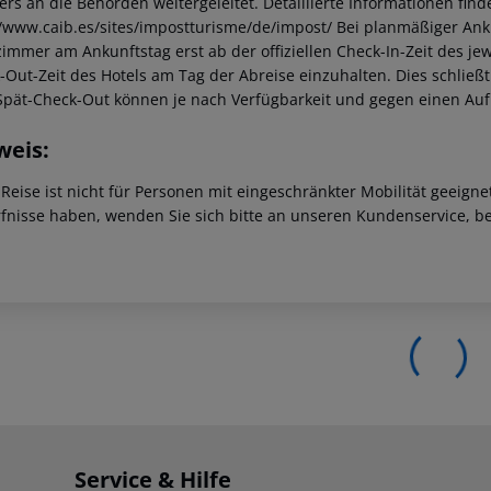
iers an die Behörden weitergeleitet. Detaillierte Informationen fi
//www.caib.es/sites/impostturisme/de/impost/ Bei planmäßiger Ank
immer am Ankunftstag erst ab der offiziellen Check-In-Zeit des jewe
-Out-Zeit des Hotels am Tag der Abreise einzuhalten. Dies schließt
Spät-Check-Out können je nach Verfügbarkeit und gegen einen Au
weis:
 Reise ist nicht für Personen mit eingeschränkter Mobilität geeign
fnisse haben, wenden Sie sich bitte an unseren Kundenservice, be
Service & Hilfe