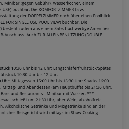
fon, Minibar (gegen Gebühr), Wasserkocher, einem
 USE) buchbar.
Die KOMFORTZIMMER bzw.
stattung der DOPPELZIMMER noch über einen Poolblick.
E FOR SINGLE USE POOL VIEW) buchbar.
Die
besteht zudem aus einem Safe, hochwertige Amenities,
SB-Anschluss.
Auch ZUR ALLEINBENUTZUNG (DOUBLE
hstück
10:30 Uhr bis 12 Uhr: Langschläferfrühstück/Spätes
 akzeptieren
rühstück
10:30 Uhr bis 12 Uhr:
0 Uhr: Mittagessen
15:00 Uhr bis 16:30 Uhr: Snacks
16:00
, Mittag- und Abendessen (am Hauptbuffet bis 21:30 Uhr).
n Bars und Restaurants
- Minibar mit Wasser.
***
esaal schließt um 21:30 Uhr, aber Wein, alkoholfreie
ich. Alkoholische Getränke und Mixgetränke sind an der
hnliches Reisgericht wird mittags im Show-Cooking-