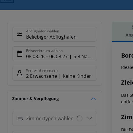
Abflughafen wählen
Ang
Beliebiger Abflughafen
Hot
Reisezeitraum wählen
Bor
08.08.26
–
06.08.27
5-8 Nächte
Ideal
Wer wird verreisen
2 Erwachsene
Keine Kinder
Ziel
Das S
Zimmer & Verpflegung
entfe
Zim
Zimmertypen wählen
Die D