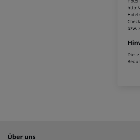
Hotel
http:
Hotelz
Check
bzw. 
Hin
Diese
Bedür
Footer
Footer navigation
Über uns