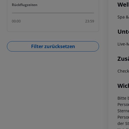
Wel
Rückflugzeiten
Rückflugzeiten
Spa &
00:00
23:59
Unt
Live-
Filter zurücksetzen
Zus
Check
Wic
Bitte 
Perso
Stern
Perso
der S