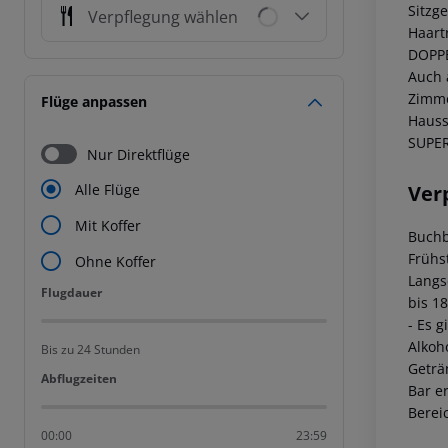
Sitzg
Verpflegung wählen
Haart
DOPPE
Auch 
Zimme
Flüge anpassen
Hauss
SUPER
Nur Direktflüge
Ver
Alle Flüge
Mit Koffer
Buchb
Frühs
Ohne Koffer
Langs
Flugdauer
Flugdauer
bis 1
- Es 
Alkoh
Bis zu 24 Stunden
Geträ
Abflugzeiten
Abflugzeiten
Bar er
Bereic
00:00
23:59