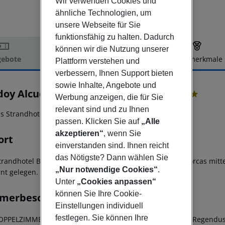
Wir verwenden Cookies und
ähnliche Technologien, um
unsere Webseite für Sie
funktionsfähig zu halten. Dadurch
können wir die Nutzung unserer
ebote
Hotelbeschreibung
Hotelmerkmale
Plattform verstehen und
verbessern, Ihnen Support bieten
elbeschreibung
sowie Inhalte, Angebote und
doy Alcudia Bay (Adults Only +16)
Werbung anzeigen, die für Sie
4
relevant sind und zu Ihnen
es Strandhotel für Erwachsene und Pärchen!
passen. Klicken Sie auf
„Alle
akzeptieren“
, wenn Sie
ort
einverstanden sind. Ihnen reicht
das Nötigste? Dann wählen Sie
trandhotel Bordoy Alcudia Bay ist an der Nordküste Mallorcas mit
„Nur notwendige Cookies“
.
rnt gelegen.
Unter
„Cookies anpassen“
können Sie Ihre Cookie-
merbeschreibung
Einstellungen individuell
festlegen. Sie können Ihre
OPPELZIMMER (DOUBLE) mit ca. 18 m² haben ein Bad mit Regendu