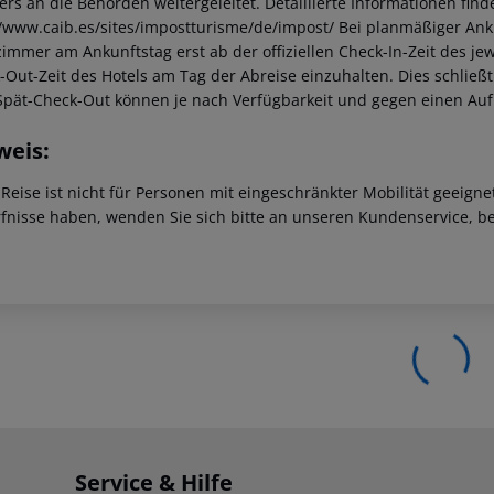
iers an die Behörden weitergeleitet. Detaillierte Informationen fi
//www.caib.es/sites/impostturisme/de/impost/ Bei planmäßiger Ank
immer am Ankunftstag erst ab der offiziellen Check-In-Zeit des jewe
-Out-Zeit des Hotels am Tag der Abreise einzuhalten. Dies schließt
Spät-Check-Out können je nach Verfügbarkeit und gegen einen Au
weis:
 Reise ist nicht für Personen mit eingeschränkter Mobilität geeign
fnisse haben, wenden Sie sich bitte an unseren Kundenservice, be
Service & Hilfe