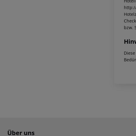
Hotel
http:
Hotelz
Check
bzw. 
Hin
Diese
Bedür
Footer
Footer navigation
Über uns