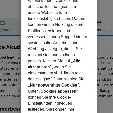
Wir verwenden Cookies und
ähnliche Technologien, um
unsere Webseite für Sie
funktionsfähig zu halten. Dadurch
können wir die Nutzung unserer
ebote
Hotelbeschreibung
Hotelmerkmale
Plattform verstehen und
verbessern, Ihnen Support bieten
elbeschreibung
sowie Inhalte, Angebote und
 de Alcudia Apartamentos
Werbung anzeigen, die für Sie
3
relevant sind und zu Ihnen
otel liegt nur 500 m vom Strand in Port d''Alcudia entfernt und bi
passen. Klicken Sie auf
„Alle
afen Palma de Mallorca ist 45, 6 km entfernt. Erkunden Sie das hist
akzeptieren“
, wenn Sie
ntdecken Sie die faszinierende Architektur aus der Kolonialzeit. 
einverstanden sind. Ihnen reicht
er Santuari de Lluc inmitten einer ruhigen Umgebung. Naturliebh
das Nötigste? Dann wählen Sie
erra de Tramuntana und dem atemberaubenden weißen Sandstrand
urants sind ebenfalls leicht zu erreichen. Das Hotel verfügt über 
„Nur notwendige Cookies“
.
mmen sind, sowie über komfortable und saubere Zimmer. Radsport
Unter
„Cookies anpassen“
n sich danach sehnen, in dieses wundervolle Hotel zurückzukehre
können Sie Ihre Cookie-
Einstellungen individuell
merbeschreibung
festlegen. Sie können Ihre