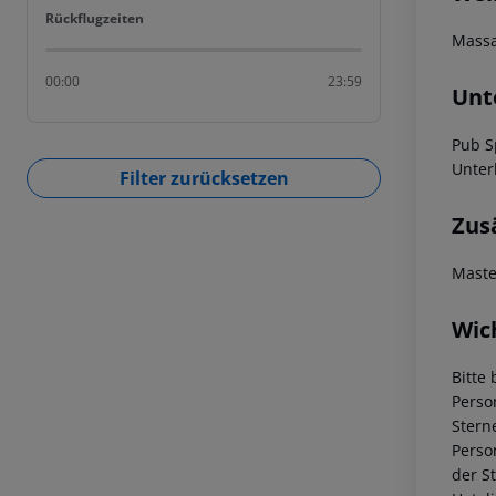
Rückflugzeiten
Rückflugzeiten
Mass
00:00
23:59
Unt
Pub S
Unter
Filter zurücksetzen
Zus
Maste
Wic
Bitte 
Perso
Stern
Perso
der S