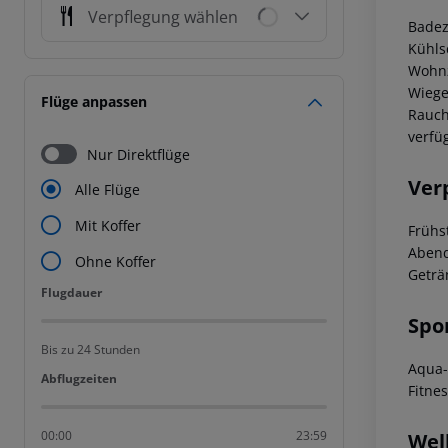
Verpflegung wählen
Badez
Kühls
Wohnz
Wiege
Flüge anpassen
Rauch
verfü
Nur Direktflüge
Ver
Alle Flüge
Mit Koffer
Frühs
Abend
Ohne Koffer
Geträ
Flugdauer
Flugdauer
Spo
Bis zu 24 Stunden
Aqua-
Abflugzeiten
Abflugzeiten
Fitne
00:00
23:59
Wel