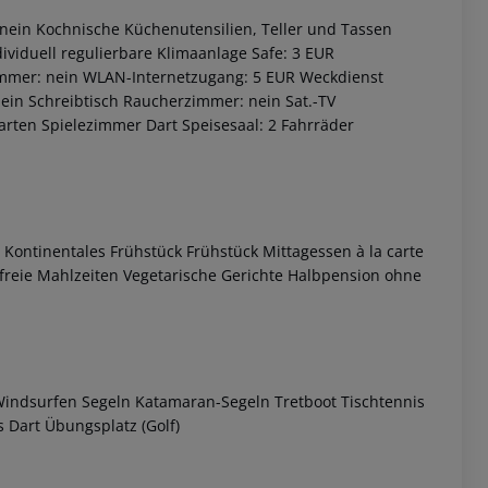
nein Kochnische Küchenutensilien, Teller und Tassen
ividuell regulierbare Klimaanlage Safe: 3 EUR
zimmer: nein WLAN-Internetzugang: 5 EUR Weckdienst
nein Schreibtisch Raucherzimmer: nein Sat.-TV
rten Spielezimmer Dart Speisesaal: 2 Fahrräder
Kontinentales Frühstück Frühstück Mittagessen à la carte
 akzeptieren
nfreie Mahlzeiten Vegetarische Gerichte Halbpension ohne
Windsurfen Segeln Katamaran-Segeln Tretboot Tischtennis
s Dart Übungsplatz (Golf)