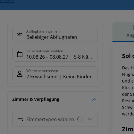
Abflughafen wählen
Ang
Beliebiger Abflughafen
Hot
Reisezeitraum wählen
Sol
10.08.26
–
08.08.27
5-8 Nächte
Das H
Wer wird verreisen
Flugh
2 Erwachsene
Keine Kinder
und e
Klost
der S
Zimmer & Verpflegung
Resta
Schwi
werde
Zimmertypen wählen
Zim