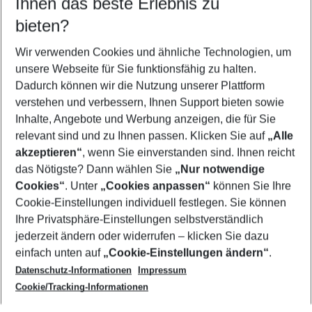
Ihnen das beste Erlebnis zu
09.08.26
–
07.08.27
5-8 Nächte
bieten?
Wer wird verreisen
2 Erwachsene
Keine Kinder
Wir verwenden Cookies und ähnliche Technologien, um
unsere Webseite für Sie funktionsfähig zu halten.
Mehr Filter anzeigen
Dadurch können wir die Nutzung unserer Plattform
verstehen und verbessern, Ihnen Support bieten sowie
Inhalte, Angebote und Werbung anzeigen, die für Sie
relevant sind und zu Ihnen passen. Klicken Sie auf
„Alle
akzeptieren“
, wenn Sie einverstanden sind. Ihnen reicht
das Nötigste? Dann wählen Sie
„Nur notwendige
Footer
Cookies“
. Unter
„Cookies anpassen“
können Sie Ihre
Footer navigation
Cookie-Einstellungen individuell festlegen. Sie können
Über uns
Ihre Privatsphäre-Einstellungen selbstverständlich
AGB
jederzeit ändern oder widerrufen – klicken Sie dazu
Service & Hilfe
Cookie-Einstellungen ändern
einfach unten auf
„Cookie-Einstellungen ändern“
.
Barrierefreies Reisen
Datenschutz-Informationen
Impressum
Cookie-Richtlinie
Folgen Sie uns
Check-in
Cookie/Tracking-Informationen
Datenschutz
FAQ
Impressum