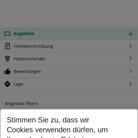
Angebote
Hotelbeschreibung
Hotelmerkmale
Bewertungen
Lage
Angebote filtern
Ändern Sie Ihre Kriterien nach Ihren Wünschen
Stimmen Sie zu, dass wir
Abflughafen wählen
Beliebiger Abflughafen
Cookies verwenden dürfen, um
Reisezeitraum wählen