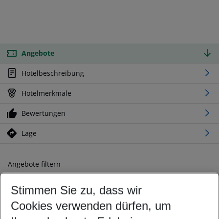
Angebote
Hotelbeschreibung
Hotelmerkmale
Bewertungen
Lage
Angebote filtern
Ändern Sie Ihre Kriterien nach Ihren Wünschen
Stimmen Sie zu, dass wir
Abflughafen wählen
Beliebiger Abflughafen
Cookies verwenden dürfen, um
Reisezeitraum wählen