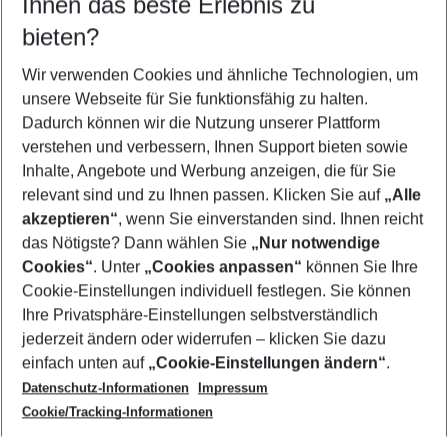
Ihnen das beste Erlebnis zu
08.08.26
–
06.08.27
5-8 Nächte
bieten?
Wer wird verreisen
2 Erwachsene
Keine Kinder
Wir verwenden Cookies und ähnliche Technologien, um
unsere Webseite für Sie funktionsfähig zu halten.
Mehr Filter anzeigen
Dadurch können wir die Nutzung unserer Plattform
verstehen und verbessern, Ihnen Support bieten sowie
Inhalte, Angebote und Werbung anzeigen, die für Sie
relevant sind und zu Ihnen passen. Klicken Sie auf
„Alle
akzeptieren“
, wenn Sie einverstanden sind. Ihnen reicht
das Nötigste? Dann wählen Sie
„Nur notwendige
Footer
Cookies“
. Unter
„Cookies anpassen“
können Sie Ihre
Footer navigation
Cookie-Einstellungen individuell festlegen. Sie können
Über uns
Ihre Privatsphäre-Einstellungen selbstverständlich
AGB
jederzeit ändern oder widerrufen – klicken Sie dazu
Service & Hilfe
Cookie-Einstellungen ändern
einfach unten auf
„Cookie-Einstellungen ändern“
.
Barrierefreies Reisen
Datenschutz-Informationen
Impressum
Cookie-Richtlinie
Folgen Sie uns
Check-in
Cookie/Tracking-Informationen
Datenschutz
FAQ
Impressum