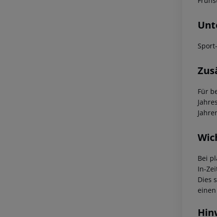
Frühst
Unt
Sport
Zus
Für b
Jahre
Jahre
Wic
Bei p
In-Zei
Dies 
einen
Hin