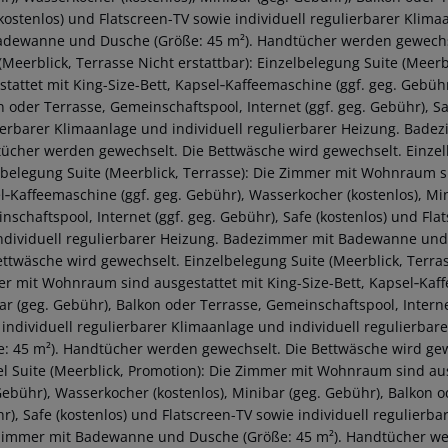
(kostenlos) und Flatscreen-TV sowie individuell regulierbarer Klim
adewanne und Dusche (Größe: 45 m²). Handtücher werden gewechse
 (Meerblick, Terrasse Nicht erstattbar): Einzelbelegung Suite (Mee
stattet mit King-Size-Bett, Kapsel‑Kaffeemaschine (ggf. geg. Gebühr
n oder Terrasse, Gemeinschaftspool, Internet (ggf. geg. Gebühr), Sa
ierbarer Klimaanlage und individuell regulierbarer Heizung. Bad
ücher werden gewechselt. Die Bettwäsche wird gewechselt. Einzelb
lbelegung Suite (Meerblick, Terrasse): Die Zimmer mit Wohnraum si
l‑Kaffeemaschine (ggf. geg. Gebühr), Wasserkocher (kostenlos), Min
nschaftspool, Internet (ggf. geg. Gebühr), Safe (kostenlos) und Fla
ndividuell regulierbarer Heizung. Badezimmer mit Badewanne und
ettwäsche wird gewechselt. Einzelbelegung Suite (Meerblick, Terrass
r mit Wohnraum sind ausgestattet mit King-Size-Bett, Kapsel‑Kaffe
ar (geg. Gebühr), Balkon oder Terrasse, Gemeinschaftspool, Internet
 individuell regulierbarer Klimaanlage und individuell regulier
e: 45 m²). Handtücher werden gewechselt. Die Bettwäsche wird gewe
l Suite (Meerblick, Promotion): Die Zimmer mit Wohnraum sind ausg
Gebühr), Wasserkocher (kostenlos), Minibar (geg. Gebühr), Balkon o
r), Safe (kostenlos) und Flatscreen-TV sowie individuell regulierba
immer mit Badewanne und Dusche (Größe: 45 m²). Handtücher wer