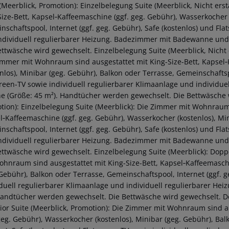
 (Meerblick, Promotion): Einzelbelegung Suite (Meerblick, Nicht er
Size-Bett, Kapsel‑Kaffeemaschine (ggf. geg. Gebühr), Wasserkocher 
nschaftspool, Internet (ggf. geg. Gebühr), Safe (kostenlos) und Fla
ndividuell regulierbarer Heizung. Badezimmer mit Badewanne und
ettwäsche wird gewechselt. Einzelbelegung Suite (Meerblick, Nicht e
immer mit Wohnraum sind ausgestattet mit King-Size-Bett, Kapsel‑
enlos), Minibar (geg. Gebühr), Balkon oder Terrasse, Gemeinschaftsp
creen-TV sowie individuell regulierbarer Klimaanlage und individ
e (Größe: 45 m²). Handtücher werden gewechselt. Die Bettwäsche w
tion): Einzelbelegung Suite (Meerblick): Die Zimmer mit Wohnraum 
l‑Kaffeemaschine (ggf. geg. Gebühr), Wasserkocher (kostenlos), Min
nschaftspool, Internet (ggf. geg. Gebühr), Safe (kostenlos) und Fla
ndividuell regulierbarer Heizung. Badezimmer mit Badewanne und
ettwäsche wird gewechselt. Einzelbelegung Suite (Meerblick): Doppe
ohnraum sind ausgestattet mit King-Size-Bett, Kapsel‑Kaffeemaschi
 Gebühr), Balkon oder Terrasse, Gemeinschaftspool, Internet (ggf. g
iduell regulierbarer Klimaanlage und individuell regulierbarer 
Handtücher werden gewechselt. Die Bettwäsche wird gewechselt. Dop
ior Suite (Meerblick, Promotion): Die Zimmer mit Wohnraum sind a
 geg. Gebühr), Wasserkocher (kostenlos), Minibar (geg. Gebühr), Bal