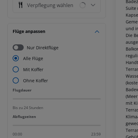
Badez
Verpflegung wählen
Suite
Kapse
Gemei
und i
Flüge anpassen
Die B
ausge
Nur Direktflüge
Balko
regul
Alle Flüge
Handt
Terra
Mit Koffer
Wasse
Ohne Koffer
(kost
Badew
Flugdauer
Flugdauer
(Meer
mit K
Bis zu 24 Stunden
Terra
Klima
Abflugzeiten
Abflugzeiten
gewec
Terra
00:00
23:59
Gebüh