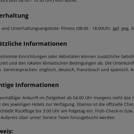
ück (von 08:00 - 10:30 Uhr) vom Buffet.
erhaltung
- und Unterhaltungsangebote: Fitness (08:00 - 18:00Uhr, ggf. geg. 
ätzliche Informationen
estimmte Einrichtungen oder Aktivitäten können zusätzliche Gebüh
szeit und den lokalen klimatischen Bedingungen ab. Die Unterkunft
n. Servicesprachen: englisch, deutsch, französisch und spanisch. 
htige Informationen
lanmäßiger Ankunft im Zielgebiet ab 04:00 Uhr morgens steht das H
t des jeweiligen Hotels zur Verfügung. Ebenso ist die offizielle Ch
schließt Rückflüge bis 3:00 Uhr am Folgetag ein. Früh-Check-In bz
 Aufpreis über unser Service Team hinzugebucht werden.
weis: