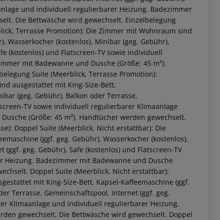
aanlage und individuell regulierbarer Heizung. Badezimmer
lt. Die Bettwäsche wird gewechselt. Einzelbelegung
rblick, Terrasse Promotion): Die Zimmer mit Wohnraum sind
), Wasserkocher (kostenlos), Minibar (geg. Gebühr),
fe (kostenlos) und Flatscreen-TV sowie individuell
ezimmer mit Badewanne und Dusche (Größe: 45 m²).
elegung Suite (Meerblick, Terrasse Promotion):
nd ausgestattet mit King-Size-Bett,
ibar (geg. Gebühr), Balkon oder Terrasse,
tscreen-TV sowie individuell regulierbarer Klimaanlage
 Dusche (Größe: 45 m²). Handtücher werden gewechselt.
e): Doppel Suite (Meerblick, Nicht erstattbar): Die
emaschine (ggf. geg. Gebühr), Wasserkocher (kostenlos),
 (ggf. geg. Gebühr), Safe (kostenlos) und Flatscreen-TV
barer Heizung. Badezimmer mit Badewanne und Dusche
chselt. Doppel Suite (Meerblick, Nicht erstattbar):
estattet mit King-Size-Bett, Kapsel‑Kaffeemaschine (ggf.
der Terrasse, Gemeinschaftspool, Internet (ggf. geg.
rer Klimaanlage und individuell regulierbarer Heizung.
den gewechselt. Die Bettwäsche wird gewechselt. Doppel