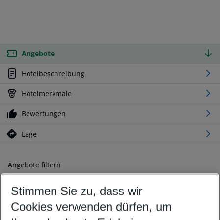
Angebote
Hotelbeschreibung
Hotelmerkmale
Bewertungen
Lage
Angebote filtern
Ändern Sie Ihre Kriterien nach Ihren Wünschen
Stimmen Sie zu, dass wir
Abflughafen wählen
Beliebiger Abflughafen
Cookies verwenden dürfen, um
Reisezeitraum wählen