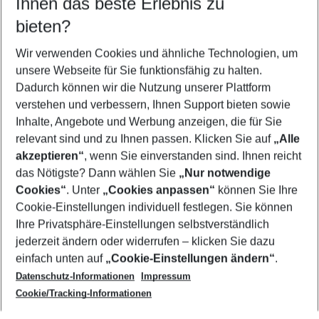
Ihnen das beste Erlebnis zu
11.08.26
–
09.08.27
5-8 Nächte
bieten?
Wer wird verreisen
2 Erwachsene
Keine Kinder
Wir verwenden Cookies und ähnliche Technologien, um
unsere Webseite für Sie funktionsfähig zu halten.
Mehr Filter anzeigen
Dadurch können wir die Nutzung unserer Plattform
verstehen und verbessern, Ihnen Support bieten sowie
Inhalte, Angebote und Werbung anzeigen, die für Sie
relevant sind und zu Ihnen passen. Klicken Sie auf
„Alle
akzeptieren“
, wenn Sie einverstanden sind. Ihnen reicht
das Nötigste? Dann wählen Sie
„Nur notwendige
Footer
Cookies“
. Unter
„Cookies anpassen“
können Sie Ihre
Footer navigation
Cookie-Einstellungen individuell festlegen. Sie können
Über uns
Ihre Privatsphäre-Einstellungen selbstverständlich
AGB
jederzeit ändern oder widerrufen – klicken Sie dazu
Service & Hilfe
Cookie-Einstellungen ändern
einfach unten auf
„Cookie-Einstellungen ändern“
.
Barrierefreies Reisen
Datenschutz-Informationen
Impressum
Cookie-Richtlinie
Folgen Sie uns
Check-in
Cookie/Tracking-Informationen
Datenschutz
FAQ
Impressum