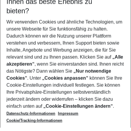
Ihnen das beste Erlebnis zu
08.08.26
–
06.08.27
5-8 Nächte
bieten?
Wer wird verreisen
2 Erwachsene
Keine Kinder
Wir verwenden Cookies und ähnliche Technologien, um
unsere Webseite für Sie funktionsfähig zu halten.
Mehr Filter anzeigen
Dadurch können wir die Nutzung unserer Plattform
verstehen und verbessern, Ihnen Support bieten sowie
Inhalte, Angebote und Werbung anzeigen, die für Sie
relevant sind und zu Ihnen passen. Klicken Sie auf
„Alle
akzeptieren“
, wenn Sie einverstanden sind. Ihnen reicht
das Nötigste? Dann wählen Sie
„Nur notwendige
Footer
Cookies“
. Unter
„Cookies anpassen“
können Sie Ihre
Footer navigation
Cookie-Einstellungen individuell festlegen. Sie können
Über uns
Ihre Privatsphäre-Einstellungen selbstverständlich
AGB
jederzeit ändern oder widerrufen – klicken Sie dazu
Service & Hilfe
Cookie-Einstellungen ändern
einfach unten auf
„Cookie-Einstellungen ändern“
.
Barrierefreies Reisen
Datenschutz-Informationen
Impressum
Cookie-Richtlinie
Folgen Sie uns
Check-in
Cookie/Tracking-Informationen
Datenschutz
FAQ
Impressum