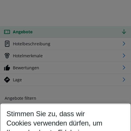
Angebote
Hotelbeschreibung
Hotelmerkmale
Bewertungen
Lage
Angebote filtern
Ändern Sie Ihre Kriterien nach Ihren Wünschen
Stimmen Sie zu, dass wir
Abflughafen wählen
Beliebiger Abflughafen
Cookies verwenden dürfen, um
Reisezeitraum wählen