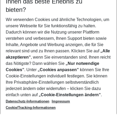
Ihnen das beste Erlebnis zu
10.08.26
–
08.08.27
5-8 Nächte
bieten?
Wer wird verreisen
2 Erwachsene
Keine Kinder
Wir verwenden Cookies und ähnliche Technologien, um
unsere Webseite für Sie funktionsfähig zu halten.
Mehr Filter anzeigen
Dadurch können wir die Nutzung unserer Plattform
verstehen und verbessern, Ihnen Support bieten sowie
Inhalte, Angebote und Werbung anzeigen, die für Sie
relevant sind und zu Ihnen passen. Klicken Sie auf
„Alle
akzeptieren“
, wenn Sie einverstanden sind. Ihnen reicht
das Nötigste? Dann wählen Sie
„Nur notwendige
Footer
Cookies“
. Unter
„Cookies anpassen“
können Sie Ihre
Footer navigation
Cookie-Einstellungen individuell festlegen. Sie können
Über uns
Ihre Privatsphäre-Einstellungen selbstverständlich
AGB
jederzeit ändern oder widerrufen – klicken Sie dazu
Service & Hilfe
Cookie-Einstellungen ändern
einfach unten auf
„Cookie-Einstellungen ändern“
.
Barrierefreies Reisen
Datenschutz-Informationen
Impressum
Cookie-Richtlinie
Folgen Sie uns
Check-in
Cookie/Tracking-Informationen
Datenschutz
FAQ
Impressum