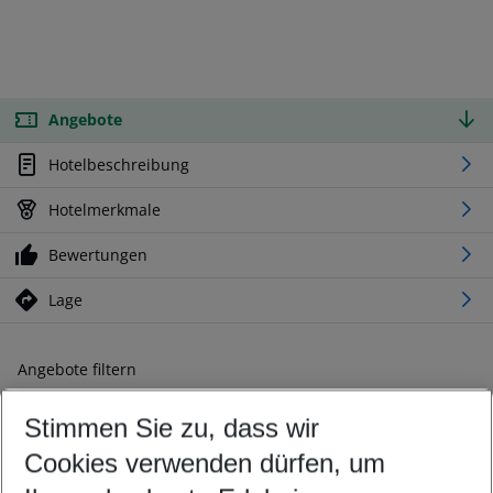
Angebote
Hotelbeschreibung
Hotelmerkmale
Bewertungen
Lage
Angebote filtern
Ändern Sie Ihre Kriterien nach Ihren Wünschen
Stimmen Sie zu, dass wir
Abflughafen wählen
Beliebiger Abflughafen
Cookies verwenden dürfen, um
Reisezeitraum wählen