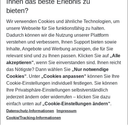
Ihnen das beste Erlebnis zu
10.08.26
–
08.08.27
5-8 Nächte
bieten?
Wer wird verreisen
2 Erwachsene
Keine Kinder
Wir verwenden Cookies und ähnliche Technologien, um
unsere Webseite für Sie funktionsfähig zu halten.
Mehr Filter anzeigen
Dadurch können wir die Nutzung unserer Plattform
verstehen und verbessern, Ihnen Support bieten sowie
Inhalte, Angebote und Werbung anzeigen, die für Sie
relevant sind und zu Ihnen passen. Klicken Sie auf
„Alle
akzeptieren“
, wenn Sie einverstanden sind. Ihnen reicht
das Nötigste? Dann wählen Sie
„Nur notwendige
Footer
Cookies“
. Unter
„Cookies anpassen“
können Sie Ihre
Footer navigation
Cookie-Einstellungen individuell festlegen. Sie können
Über uns
Ihre Privatsphäre-Einstellungen selbstverständlich
AGB
jederzeit ändern oder widerrufen – klicken Sie dazu
Service & Hilfe
Cookie-Einstellungen ändern
einfach unten auf
„Cookie-Einstellungen ändern“
.
Barrierefreies Reisen
Datenschutz-Informationen
Impressum
Cookie-Richtlinie
Folgen Sie uns
Check-in
Cookie/Tracking-Informationen
Datenschutz
FAQ
Impressum