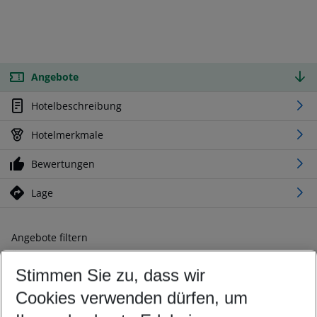
Angebote
Hotelbeschreibung
Hotelmerkmale
Bewertungen
Lage
Angebote filtern
Ändern Sie Ihre Kriterien nach Ihren Wünschen
Stimmen Sie zu, dass wir
Abflughafen wählen
Beliebiger Abflughafen
Cookies verwenden dürfen, um
Reisezeitraum wählen