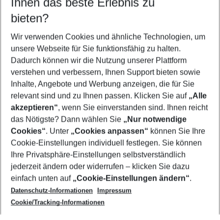
Ihnen das beste Erlebnis zu
11.08.26
–
09.08.27
5-8 Nächte
bieten?
Wer wird verreisen
2 Erwachsene
Keine Kinder
Wir verwenden Cookies und ähnliche Technologien, um
unsere Webseite für Sie funktionsfähig zu halten.
Mehr Filter anzeigen
Dadurch können wir die Nutzung unserer Plattform
verstehen und verbessern, Ihnen Support bieten sowie
Inhalte, Angebote und Werbung anzeigen, die für Sie
relevant sind und zu Ihnen passen. Klicken Sie auf
„Alle
akzeptieren“
, wenn Sie einverstanden sind. Ihnen reicht
das Nötigste? Dann wählen Sie
„Nur notwendige
Footer
Cookies“
. Unter
„Cookies anpassen“
können Sie Ihre
Footer navigation
Cookie-Einstellungen individuell festlegen. Sie können
Über uns
Ihre Privatsphäre-Einstellungen selbstverständlich
AGB
jederzeit ändern oder widerrufen – klicken Sie dazu
Service & Hilfe
Cookie-Einstellungen ändern
einfach unten auf
„Cookie-Einstellungen ändern“
.
Barrierefreies Reisen
Datenschutz-Informationen
Impressum
Cookie-Richtlinie
Folgen Sie uns
Check-in
Cookie/Tracking-Informationen
Datenschutz
FAQ
Impressum