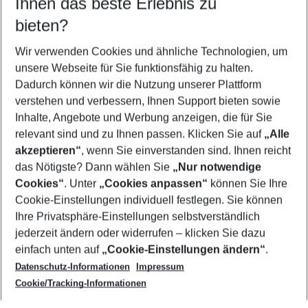
Ihnen das beste Erlebnis zu
08.08.26
–
06.08.27
5-8 Nächte
bieten?
Wer wird verreisen
2 Erwachsene
Keine Kinder
Wir verwenden Cookies und ähnliche Technologien, um
unsere Webseite für Sie funktionsfähig zu halten.
Mehr Filter anzeigen
Dadurch können wir die Nutzung unserer Plattform
verstehen und verbessern, Ihnen Support bieten sowie
Inhalte, Angebote und Werbung anzeigen, die für Sie
relevant sind und zu Ihnen passen. Klicken Sie auf
„Alle
akzeptieren“
, wenn Sie einverstanden sind. Ihnen reicht
das Nötigste? Dann wählen Sie
„Nur notwendige
Footer
Cookies“
. Unter
„Cookies anpassen“
können Sie Ihre
Footer navigation
Cookie-Einstellungen individuell festlegen. Sie können
Über uns
Ihre Privatsphäre-Einstellungen selbstverständlich
AGB
jederzeit ändern oder widerrufen – klicken Sie dazu
Service & Hilfe
Cookie-Einstellungen ändern
einfach unten auf
„Cookie-Einstellungen ändern“
.
Barrierefreies Reisen
Datenschutz-Informationen
Impressum
Cookie-Richtlinie
Folgen Sie uns
Check-in
Cookie/Tracking-Informationen
Datenschutz
FAQ
Impressum