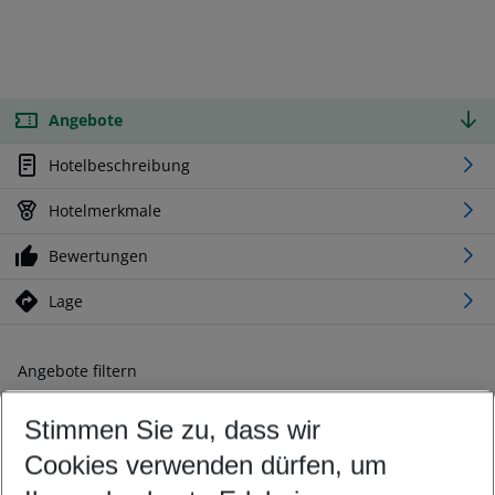
Angebote
Hotelbeschreibung
Hotelmerkmale
Bewertungen
Lage
Angebote filtern
Ändern Sie Ihre Kriterien nach Ihren Wünschen
Stimmen Sie zu, dass wir
Abflughafen wählen
Beliebiger Abflughafen
Cookies verwenden dürfen, um
Reisezeitraum wählen