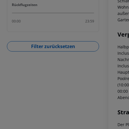
Schla
Rückflugzeiten
Rückflugzeiten
Wohnz
außer
Garte
00:00
23:59
Ver
Filter zurücksetzen
Halbp
Inclu
Nachm
Inclu
Haupt
Poolr
(10:00
00:00 
Abend
Str
Der P