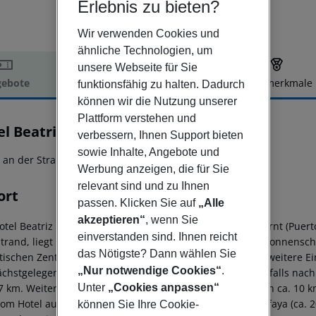
Erlebnis zu bieten?
Wir verwenden Cookies und
ähnliche Technologien, um
unsere Webseite für Sie
ebote
Hotelbeschreibung
Hotelmerkmale
funktionsfähig zu halten. Dadurch
können wir die Nutzung unserer
elbeschreibung
Plattform verstehen und
l Beatriz Playa & Spa
verbessern, Ihnen Support bieten
4
sowie Inhalte, Angebote und
t an der Strandpromenade!
Werbung anzeigen, die für Sie
relevant sind und zu Ihnen
ort
passen. Klicken Sie auf
„Alle
akzeptieren“
, wenn Sie
tel Beatriz Playa & SPA liegt ca. 10 km von Arrecife entfernt (Puer
einverstanden sind. Ihnen reicht
trand, liegt nur wenige Meter entfernt. Am Strand sind Sonnens
das Nötigste? Dann wählen Sie
stischen Zentrum sind es ca. 7 km. Ein Supermarkt sowie weitere E
„Nur notwendige Cookies“
.
ächstgelegenen Bars und Restaurants erreichen Sie ebenfalls nac
7 km. Weitere Unterhaltungsangebote wie ein Kino sind in ca. 10 
Unter
„Cookies anpassen“
vom Hotel aus erreichbar: Rancho Texas (ca. 3 km), Timanfaya (ca. 2
können Sie Ihre Cookie-