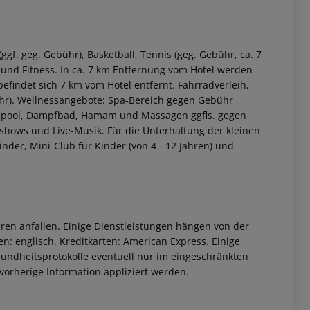
ggf. geg. Gebühr), Basketball, Tennis (geg. Gebühr, ca. 7
r) und Fitness. In ca. 7 km Entfernung vom Hotel werden
befindet sich 7 km vom Hotel entfernt. Fahrradverleih,
ühr). Wellnessangebote: Spa-Bereich gegen Gebühr
irlpool, Dampfbad, Hamam und Massagen ggfls. gegen
ows und Live-Musik. Für die Unterhaltung der kleinen
nder, Mini-Club für Kinder (von 4 - 12 Jahren) und
ren anfallen. Einige Dienstleistungen hängen von der
n: englisch. Kreditkarten: American Express. Einige
ndheitsprotokolle eventuell nur im eingeschränkten
orherige Information appliziert werden.