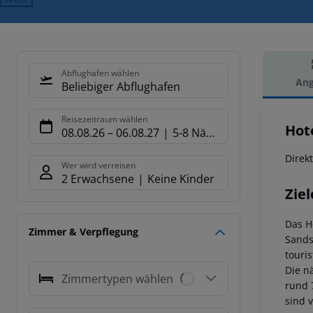
Abflughafen wählen
Ang
Beliebiger Abflughafen
Hot
Reisezeitraum wählen
Hote
08.08.26
–
06.08.27
5-8 Nächte
Direk
Wer wird verreisen
2 Erwachsene
Keine Kinder
Ziel
Das Ho
Zimmer & Verpflegung
Sands
touri
Die n
Zimmertypen wählen
rund 
sind 