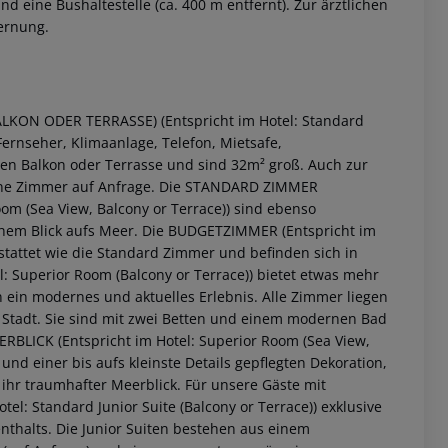
 eine Bushaltestelle (ca. 400 m entfernt). Zur ärztlichen
fernung.
LKON ODER TERRASSE) (Entspricht im Hotel: Standard
rnseher, Klimaanlage, Telefon, Mietsafe,
ten Balkon oder Terrasse und sind 32m² groß. Auch zur
e Zimmer auf Anfrage.
Die STANDARD ZIMMER
m (Sea View, Balcony or Terrace)) sind ebenso
chem Blick aufs Meer.
Die BUDGETZIMMER (Entspricht im
stattet wie die Standard Zimmer und befinden sich in
 Superior Room (Balcony or Terrace)) bietet etwas mehr
 akzeptieren
n ein modernes und aktuelles Erlebnis. Alle Zimmer liegen
 Stadt. Sie sind mit zwei Betten und einem modernen Bad
LICK (Entspricht im Hotel: Superior Room (Sea View,
und einer bis aufs kleinste Details gepflegten Dekoration,
ihr traumhafter Meerblick.
Für unsere Gäste mit
l: Standard Junior Suite (Balcony or Terrace)) exklusive
thalts. Die Junior Suiten bestehen aus einem