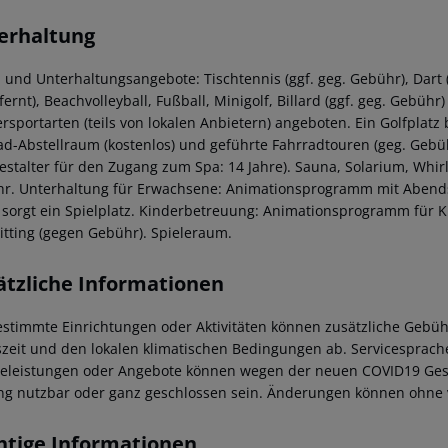
erhaltung
- und Unterhaltungsangebote: Tischtennis (ggf. geg. Gebühr), Dart (
ernt), Beachvolleyball, Fußball, Minigolf, Billard (ggf. geg. Gebüh
rsportarten (teils von lokalen Anbietern) angeboten. Ein Golfplatz 
ad-Abstellraum (kostenlos) und geführte Fahrradtouren (geg. Geb
estalter für den Zugang zum Spa: 14 Jahre). Sauna, Solarium, Wh
r. Unterhaltung für Erwachsene: Animationsprogramm mit Abendsh
 sorgt ein Spielplatz. Kinderbetreuung: Animationsprogramm für Ki
itting (gegen Gebühr). Spieleraum.
ätzliche Informationen
estimmte Einrichtungen oder Aktivitäten können zusätzliche Gebüh
szeit und den lokalen klimatischen Bedingungen ab. Servicesprache
celeistungen oder Angebote können wegen der neuen COVID19 Gesu
g nutzbar oder ganz geschlossen sein. Änderungen können ohne v
htige Informationen