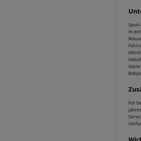
Unt
Sport
m entf
Wasse
Fahrr
(Mind
Gebüh
Gäste
Babys
Zus
Für b
Jahre
Servi
Umfan
Wic