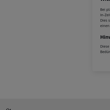
Bei p
In-Zei
Dies 
einen
Hin
Diese
Bedür
Footer