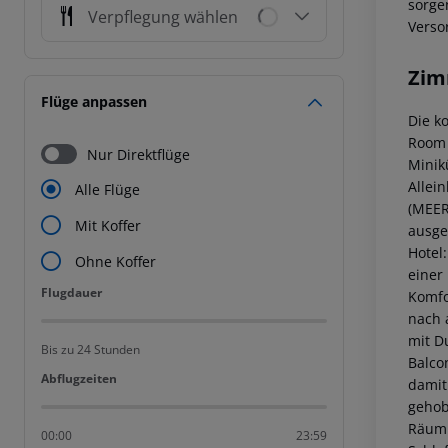
sorge
Verpflegung wählen
Verso
Zim
Flüge anpassen
Die k
Room 
Nur Direktflüge
Minik
Allei
Alle Flüge
(MEER
Mit Koffer
ausge
Hotel
Ohne Koffer
einer
Flugdauer
Flugdauer
Komfo
nach 
mit D
Bis zu 24 Stunden
Balco
Abflugzeiten
Abflugzeiten
damit
gehob
Räuml
00:00
23:59