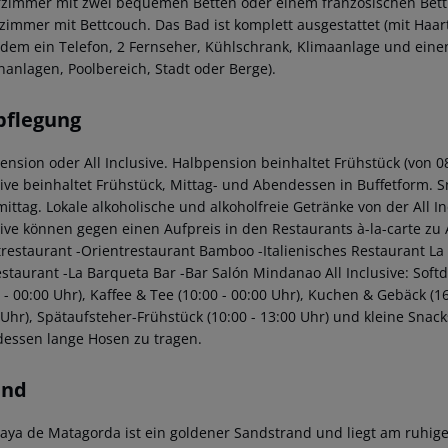
fzimmer mit zwei bequemen Betten oder einem französischen Bett
immer mit Bettcouch. Das Bad ist komplett ausgestattet (mit Haartr
dem ein Telefon, 2 Fernseher, Kühlschrank, Klimaanlage und einen 
nanlagen, Poolbereich, Stadt oder Berge).
pflegung
ension oder All Inclusive. Halbpension beinhaltet Frühstück (von 0
sive beinhaltet Frühstück, Mittag- und Abendessen in Buffetform. 
ittag. Lokale alkoholische und alkoholfreie Getränke von der All Inc
sive können gegen einen Aufpreis in den Restaurants à-la-carte zu
restaurant
-Orientrestaurant Bamboo
-Italienisches Restaurant La
estaurant
-La Barqueta Bar
-Bar Salón Mindanao
All Inclusive: Soft
 - 00:00 Uhr), Kaffee & Tee (10:00 - 00:00 Uhr), Kuchen & Gebäck (16
Uhr), Spätaufsteher-Frühstück (10:00 - 13:00 Uhr) und kleine Snacks
essen lange Hosen zu tragen.
and
laya de Matagorda ist ein goldener Sandstrand und liegt am ruhig