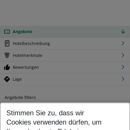
Angebote
Hotelbeschreibung
Hotelmerkmale
Bewertungen
Lage
Angebote filtern
Ändern Sie Ihre Kriterien nach Ihren Wünschen
Stimmen Sie zu, dass wir
Abflughafen wählen
Beliebiger Abflughafen
Cookies verwenden dürfen, um
Reisezeitraum wählen