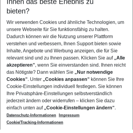
Ihnen das beste Erlebnis zu
11.08.26
–
09.08.27
5-8 Nächte
bieten?
Wer wird verreisen
2 Erwachsene
Keine Kinder
Wir verwenden Cookies und ähnliche Technologien, um
unsere Webseite für Sie funktionsfähig zu halten.
Mehr Filter anzeigen
Dadurch können wir die Nutzung unserer Plattform
verstehen und verbessern, Ihnen Support bieten sowie
Inhalte, Angebote und Werbung anzeigen, die für Sie
relevant sind und zu Ihnen passen. Klicken Sie auf
„Alle
akzeptieren“
, wenn Sie einverstanden sind. Ihnen reicht
das Nötigste? Dann wählen Sie
„Nur notwendige
Footer
Cookies“
. Unter
„Cookies anpassen“
können Sie Ihre
Footer navigation
Cookie-Einstellungen individuell festlegen. Sie können
Über uns
Ihre Privatsphäre-Einstellungen selbstverständlich
AGB
jederzeit ändern oder widerrufen – klicken Sie dazu
Service & Hilfe
Cookie-Einstellungen ändern
einfach unten auf
„Cookie-Einstellungen ändern“
.
Barrierefreies Reisen
Datenschutz-Informationen
Impressum
Cookie-Richtlinie
Folgen Sie uns
Check-in
Cookie/Tracking-Informationen
Datenschutz
FAQ
Impressum