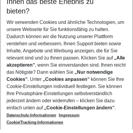
Ihnen das beste Erlebnis zu
11.08.26
–
09.08.27
5-8 Nächte
bieten?
Wer wird verreisen
2 Erwachsene
Keine Kinder
Wir verwenden Cookies und ähnliche Technologien, um
unsere Webseite für Sie funktionsfähig zu halten.
Mehr Filter anzeigen
Dadurch können wir die Nutzung unserer Plattform
verstehen und verbessern, Ihnen Support bieten sowie
Inhalte, Angebote und Werbung anzeigen, die für Sie
relevant sind und zu Ihnen passen. Klicken Sie auf
„Alle
akzeptieren“
, wenn Sie einverstanden sind. Ihnen reicht
das Nötigste? Dann wählen Sie
„Nur notwendige
Footer
Cookies“
. Unter
„Cookies anpassen“
können Sie Ihre
Footer navigation
Cookie-Einstellungen individuell festlegen. Sie können
Über uns
Ihre Privatsphäre-Einstellungen selbstverständlich
AGB
jederzeit ändern oder widerrufen – klicken Sie dazu
Service & Hilfe
Cookie-Einstellungen ändern
einfach unten auf
„Cookie-Einstellungen ändern“
.
Barrierefreies Reisen
Datenschutz-Informationen
Impressum
Cookie-Richtlinie
Folgen Sie uns
Check-in
Cookie/Tracking-Informationen
Datenschutz
FAQ
Impressum