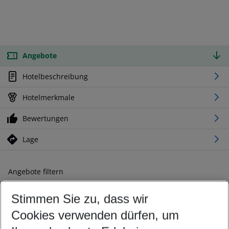
Angebote
Hotelbeschreibung
Hotelmerkmale
Bewertungen
Lage
Angebote filtern
Ändern Sie Ihre Kriterien nach Ihren Wünschen
Stimmen Sie zu, dass wir
Abflughafen wählen
Beliebiger Abflughafen
Cookies verwenden dürfen, um
Reisezeitraum wählen