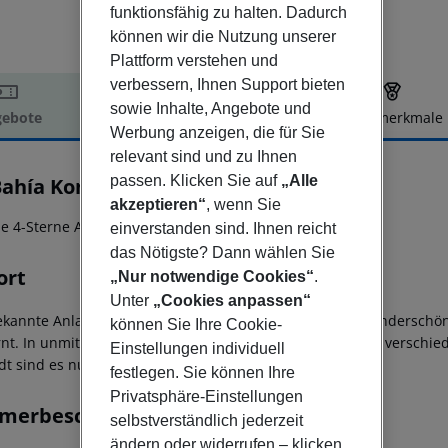
funktionsfähig zu halten. Dadurch
können wir die Nutzung unserer
Plattform verstehen und
verbessern, Ihnen Support bieten
sowie Inhalte, Angebote und
ebote
Hotelbeschreibung
Hotelmerkmale
Werbung anzeigen, die für Sie
elbeschreibung
relevant sind und zu Ihnen
passen. Klicken Sie auf
„Alle
Bahía Kontiki Beach Apartments
akzeptieren“
, wenn Sie
e 4-Sterne Appartmentanlage mit Nähe zum Strand!
einverstanden sind. Ihnen reicht
das Nötigste? Dann wählen Sie
ort
„Nur notwendige Cookies“
.
Unter
„Cookies anpassen“
ekannte Anlage liegt in erster Reihe nur ca. 50 m vom wundersch
können Sie Ihre Cookie-
rnt. In unmittelbarer Umgebung befinden sich zahlreiche verschie
Einstellungen individuell
adt sind es nur ca. 2 km. Zum Flughafen sind es ca. 8 km.
festlegen. Sie können Ihre
Privatsphäre-Einstellungen
merbeschreibung
selbstverständlich jederzeit
ändern oder widerrufen – klicken