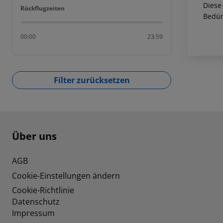
Diese
Rückflugzeiten
Rückflugzeiten
Bedür
00:00
23:59
Filter zurücksetzen
Footer
Footer navigation
Über uns
AGB
Cookie-Einstellungen ändern
Cookie-Richtlinie
Datenschutz
Impressum