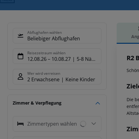
Abflughafen wählen
Ang
Beliebiger Abflughafen
Hot
Reisezeitraum wählen
R2 
12.08.26
–
10.08.27
5-8 Nächte
Schön
Wer wird verreisen
2 Erwachsene
Keine Kinder
Ziel
Die b
Zimmer & Verpflegung
entfe
Altst
Zimmertypen wählen
Zim