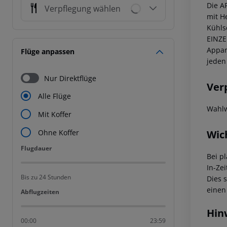
Die A
Verpflegung wählen
mit H
Kühls
EINZE
Appar
Flüge anpassen
jeden 
Nur Direktflüge
Ver
Alle Flüge
Wahlw
Mit Koffer
Wic
Ohne Koffer
Flugdauer
Flugdauer
Bei p
In-Zei
Bis zu 24 Stunden
Dies 
einen
Abflugzeiten
Abflugzeiten
Hin
00:00
23:59