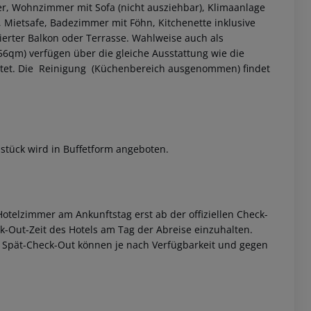
r, Wohnzimmer mit Sofa (nicht ausziehbar), Klimaanlage
, Mietsafe, Badezimmer mit Föhn, Kitchenette inklusive
erter Balkon oder Terrasse.
Wahlweise auch als
qm) verfügen über die gleiche Ausstattung wie die
tet.
Die Reinigung (Küchenbereich ausgenommen) findet
 akzeptieren
tück wird in Buffetform angeboten.
otelzimmer am Ankunftstag erst ab der offiziellen Check-
eck-Out-Zeit des Hotels am Tag der Abreise einzuhalten.
w. Spät-Check-Out können je nach Verfügbarkeit und gegen