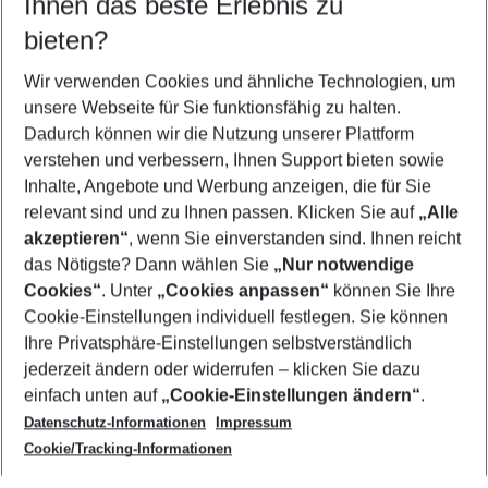
Ihnen das beste Erlebnis zu
08.08.26
–
06.08.27
5-8 Nächte
bieten?
Wer wird verreisen
2 Erwachsene
Keine Kinder
Wir verwenden Cookies und ähnliche Technologien, um
unsere Webseite für Sie funktionsfähig zu halten.
Mehr Filter anzeigen
Dadurch können wir die Nutzung unserer Plattform
verstehen und verbessern, Ihnen Support bieten sowie
Inhalte, Angebote und Werbung anzeigen, die für Sie
relevant sind und zu Ihnen passen. Klicken Sie auf
„Alle
akzeptieren“
, wenn Sie einverstanden sind. Ihnen reicht
das Nötigste? Dann wählen Sie
„Nur notwendige
Footer
Cookies“
. Unter
„Cookies anpassen“
können Sie Ihre
Footer navigation
Cookie-Einstellungen individuell festlegen. Sie können
Über uns
Ihre Privatsphäre-Einstellungen selbstverständlich
AGB
jederzeit ändern oder widerrufen – klicken Sie dazu
Service & Hilfe
Cookie-Einstellungen ändern
einfach unten auf
„Cookie-Einstellungen ändern“
.
Barrierefreies Reisen
Datenschutz-Informationen
Impressum
Cookie-Richtlinie
Folgen Sie uns
Check-in
Cookie/Tracking-Informationen
Datenschutz
FAQ
Impressum