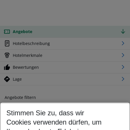
Angebote
Hotelbeschreibung
Hotelmerkmale
Bewertungen
Lage
Angebote filtern
Ändern Sie Ihre Kriterien nach Ihren Wünschen
Stimmen Sie zu, dass wir
Abflughafen wählen
Beliebiger Abflughafen
Cookies verwenden dürfen, um
Reisezeitraum wählen