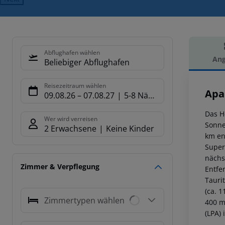
Abflughafen wählen
Ang
Beliebiger Abflughafen
Hot
Reisezeitraum wählen
Apa
09.08.26
–
07.08.27
5-8 Nächte
Das H
Wer wird verreisen
Sonne
2 Erwachsene
Keine Kinder
km en
Super
nächs
Zimmer & Verpflegung
Entfe
Tauri
(ca. 
Zimmertypen wählen
400 m
(LPA) 