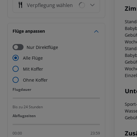
Verpflegung wählen
Zim
Stand
Babyb
Flüge anpassen
Gebüh
Woche
Nur Direktflüge
Stand
Babyb
Alle Flüge
Gebüh
Woche
Mit Koffer
Einze
Ohne Koffer
Flugdauer
Unt
Flugdauer
Sport
Bis zu 24 Stunden
Wasse
Abflugzeiten
Abflugzeiten
Gebüh
Zus
00:00
23:59