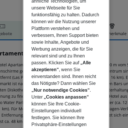
ähnliche Technologien, um
unsere Webseite für Sie
funktionsfähig zu halten. Dadurch
können wir die Nutzung unserer
Plattform verstehen und
ebote
Hotelbeschreibung
Hotelmerkmale
verbessern, Ihnen Support bieten
elbeschreibung
sowie Inhalte, Angebote und
Werbung anzeigen, die für Sie
rtamentos LIVVO Puerto Bello
relevant sind und zu Ihnen
1
passen. Klicken Sie auf
„Alle
otel Apartamentos LIVVO Puerto Bello befindet sich ca. 400 m vom
akzeptieren“
, wenn Sie
nschirme gegen Gebühr verfügbar. Zum touristischen Zentrum sind e
einverstanden sind. Ihnen reicht
tfernt (Las Palmas de Gran Canaria ca. 73 km, MogÃ¡n ca. 16 km). E
markt ist nach ca. 20 m zu erreichen. Die nächstgelegenen Bars u
das Nötigste? Dann wählen Sie
ten Diskothek gelangt man nach rund 500 m. Weitere Unterhaltung
„Nur notwendige Cookies“
.
rnung zu finden. Folgende Sehenswürdigkeiten sind vom Hotel aus er
Unter
„Cookies anpassen“
to Water Park (ca. 4,8 km), Holidayworld Maspalomas Center (ca. 1
können Sie Ihre Cookie-
11 km). Für Mobilität im Urlaub sorgen neben einem Mietwagen-Verl
Einstellungen individuell
 Entfernung. Zur ärztlichen Versorgung im Notfall befindet sich e
festlegen. Sie können Ihre
ist ca. 48 km entfernt.
Privatsphäre-Einstellungen