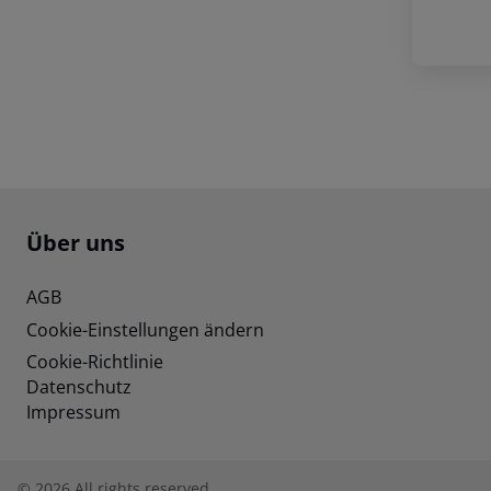
Footer
Footer navigation
Über uns
AGB
Cookie-Einstellungen ändern
Cookie-Richtlinie
Datenschutz
Impressum
©
2026
All rights reserved