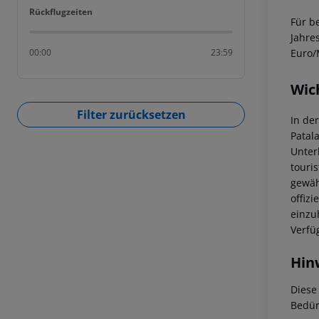
Rückflugzeiten
Rückflugzeiten
Für b
Jahre
Euro/
00:00
23:59
Wic
Filter zurücksetzen
In de
Patal
Unter
touri
gewäh
offizi
einzu
Verfü
Hin
Diese
Bedür