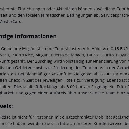
estimmte Einrichtungen oder Aktivitäten können zusätzliche Gebüh
szeit und den lokalen klimatischen Bedingungen ab. Servicesprache
MasterCard.
htige Informationen
r Gemeinde Mogán fällt eine Touristensteuer in Höhe von 0,15 EUR
avaca, Puerto Rico, Mogan, Puerto de Mogan, Tauro, Taurito, Playa d
kunft gezahlt. Der Zuschlag wird vollständig zur Finanzierung von A
stischen Gebieten sowie zur Förderung des Tourismus in der Gemei
rleisten. Bei planmäßiger Ankunft im Zielgebiet ab 04:00 Uhr mor
ellen Check-In-Zeit des jeweiligen Hotels zur Verfügung. Ebenso ist
halten. Dies schließt Rückflüge bis 3:00 Uhr am Folgetag ein. Frü
gbarkeit und gegen einen Aufpreis über unser Service Team hinz
weis:
 Reise ist nicht für Personen mit eingeschränkter Mobilität geeign
fnisse haben, wenden Sie sich bitte an unseren Kundenservice, be