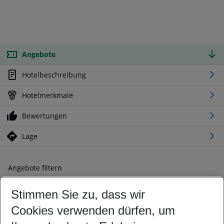
Angebote
Hotelbeschreibung
Hotelmerkmale
Bewertungen
Lage
Angebote filtern
Ändern Sie Ihre Kriterien nach Ihren Wünschen
Stimmen Sie zu, dass wir
Abflughafen wählen
Beliebiger Abflughafen
Cookies verwenden dürfen, um
Reisezeitraum wählen