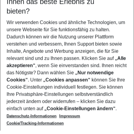
Ihnen das beste Erlebnis zu
10.08.26
–
08.08.27
5-8 Nächte
bieten?
Wer wird verreisen
2 Erwachsene
Keine Kinder
Wir verwenden Cookies und ähnliche Technologien, um
unsere Webseite für Sie funktionsfähig zu halten.
Mehr Filter anzeigen
Dadurch können wir die Nutzung unserer Plattform
verstehen und verbessern, Ihnen Support bieten sowie
Inhalte, Angebote und Werbung anzeigen, die für Sie
relevant sind und zu Ihnen passen. Klicken Sie auf
„Alle
akzeptieren“
, wenn Sie einverstanden sind. Ihnen reicht
das Nötigste? Dann wählen Sie
„Nur notwendige
Footer
Cookies“
. Unter
„Cookies anpassen“
können Sie Ihre
Footer navigation
Cookie-Einstellungen individuell festlegen. Sie können
Über uns
Ihre Privatsphäre-Einstellungen selbstverständlich
AGB
jederzeit ändern oder widerrufen – klicken Sie dazu
Service & Hilfe
Cookie-Einstellungen ändern
einfach unten auf
„Cookie-Einstellungen ändern“
.
Barrierefreies Reisen
Datenschutz-Informationen
Impressum
Cookie-Richtlinie
Folgen Sie uns
Check-in
Cookie/Tracking-Informationen
Datenschutz
FAQ
Impressum