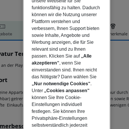
unsere Webseite für Sie
funktionsfähig zu halten. Dadurch
können wir die Nutzung unserer
Plattform verstehen und
verbessern, Ihnen Support bieten
ebote
Hotelbeschreibung
Hotelmerkmale
sowie Inhalte, Angebote und
elbeschreibung
Werbung anzeigen, die für Sie
relevant sind und zu Ihnen
vatur Terrazamar & Sunsuite
passen. Klicken Sie auf
„Alle
3
akzeptieren“
, wenn Sie
t an der Playa del Ingles gelegene Appartementanlage!
einverstanden sind. Ihnen reicht
das Nötigste? Dann wählen Sie
ort
„Nur notwendige Cookies“
.
Unter
„Cookies anpassen“
leine Appartementanlage liegt in Playa del Inglés und ist nur du
können Sie Ihre Cookie-
chbar) getrennt. Einkaufs- und Unterhaltungsmöglichkeiten sowie R
Einstellungen individuell
fte Einkaufszenrtrum 'Kasbah' erreichen Sie schon nach wenigen 
festlegen. Sie können Ihre
Privatsphäre-Einstellungen
merbeschreibung
selbstverständlich jederzeit