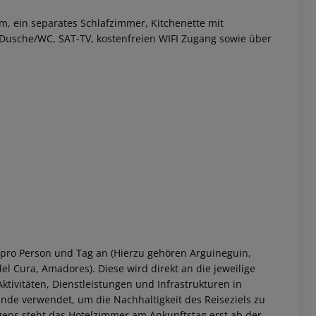
 ein separates Schlafzimmer, Kitchenette mit
 Dusche/WC, SAT-TV, kostenfreien WIFI Zugang sowie über
 akzeptieren
 pro Person und Tag an (Hierzu gehören Arguineguin,
el Cura, Amadores). Diese wird direkt an die jeweilige
ktivitäten, Dienstleistungen und Infrastrukturen in
nde verwendet, um die Nachhaltigkeit des Reiseziels zu
gens steht das Hotelzimmer am Ankunftstag erst ab der