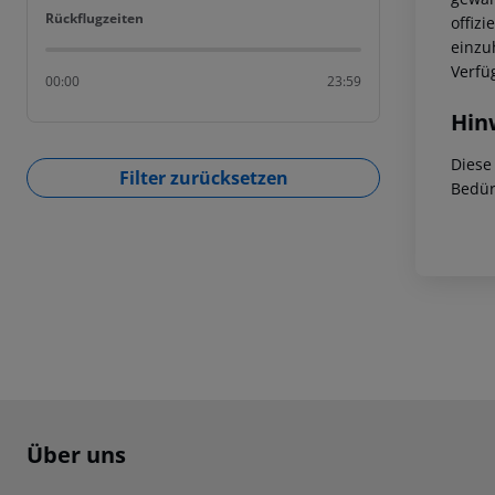
Rückflugzeiten
Rückflugzeiten
offizi
einzu
Verfü
00:00
23:59
Hin
Diese
Filter zurücksetzen
Bedür
Footer
Footer navigation
Über uns