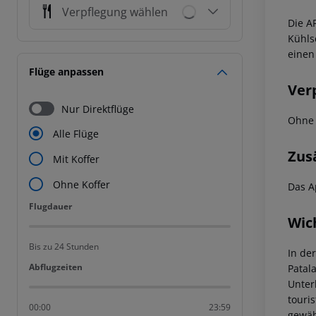
Verpflegung wählen
Die A
Kühls
einen
Flüge anpassen
Ver
Nur Direktflüge
Ohne 
Alle Flüge
Zus
Mit Koffer
Ohne Koffer
Das A
Flugdauer
Flugdauer
Wic
Bis zu 24 Stunden
In de
Abflugzeiten
Abflugzeiten
Patal
Unter
touri
00:00
23:59
gewäh