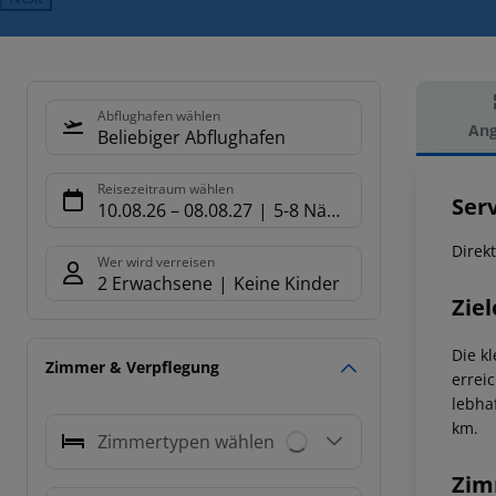
Abflughafen wählen
Ang
Beliebiger Abflughafen
Hot
Reisezeitraum wählen
Ser
10.08.26
–
08.08.27
5-8 Nächte
Direk
Wer wird verreisen
2 Erwachsene
Keine Kinder
Ziel
Die k
Zimmer & Verpflegung
errei
lebha
km.
Zimmertypen wählen
Zim