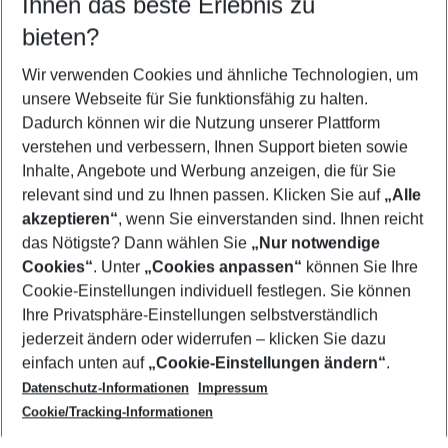
Ihnen das beste Erlebnis zu
11.08.26
–
09.08.27
5-8 Nächte
bieten?
Wer wird verreisen
2 Erwachsene
Keine Kinder
Wir verwenden Cookies und ähnliche Technologien, um
unsere Webseite für Sie funktionsfähig zu halten.
Mehr Filter anzeigen
Dadurch können wir die Nutzung unserer Plattform
verstehen und verbessern, Ihnen Support bieten sowie
Inhalte, Angebote und Werbung anzeigen, die für Sie
relevant sind und zu Ihnen passen. Klicken Sie auf
„Alle
akzeptieren“
, wenn Sie einverstanden sind. Ihnen reicht
das Nötigste? Dann wählen Sie
„Nur notwendige
Footer
Cookies“
. Unter
„Cookies anpassen“
können Sie Ihre
Footer navigation
Cookie-Einstellungen individuell festlegen. Sie können
Über uns
Ihre Privatsphäre-Einstellungen selbstverständlich
AGB
jederzeit ändern oder widerrufen – klicken Sie dazu
Service & Hilfe
Cookie-Einstellungen ändern
einfach unten auf
„Cookie-Einstellungen ändern“
.
Barrierefreies Reisen
Datenschutz-Informationen
Impressum
Cookie-Richtlinie
Folgen Sie uns
Check-in
Cookie/Tracking-Informationen
Datenschutz
FAQ
Impressum