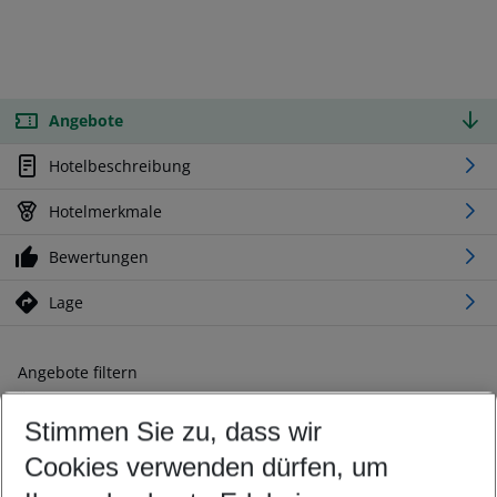
Angebote
Hotelbeschreibung
Hotelmerkmale
Bewertungen
Lage
Angebote filtern
Ändern Sie Ihre Kriterien nach Ihren Wünschen
Stimmen Sie zu, dass wir
Abflughafen wählen
Beliebiger Abflughafen
Cookies verwenden dürfen, um
Reisezeitraum wählen