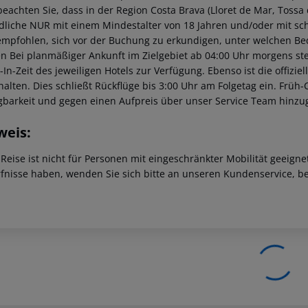
beachten Sie, dass in der Region Costa Brava (Lloret de Mar, Tossa d
dliche NUR mit einem Mindestalter von 18 Jahren und/oder mit sch
empfohlen, sich vor der Buchung zu erkundigen, unter welchen B
n Bei planmäßiger Ankunft im Zielgebiet ab 04:00 Uhr morgens ste
-In-Zeit des jeweiligen Hotels zur Verfügung. Ebenso ist die offizi
halten. Dies schließt Rückflüge bis 3:00 Uhr am Folgetag ein. Frü
gbarkeit und gegen einen Aufpreis über unser Service Team hinz
weis:
 Reise ist nicht für Personen mit eingeschränkter Mobilität geeign
fnisse haben, wenden Sie sich bitte an unseren Kundenservice, be