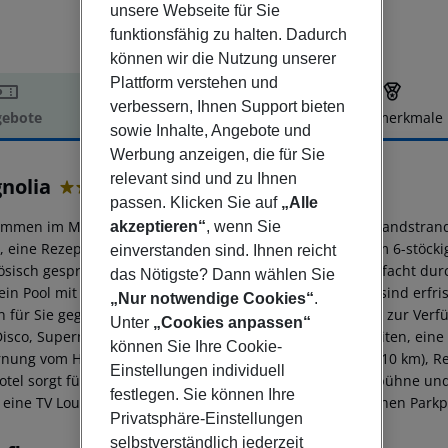
unsere Webseite für Sie
funktionsfähig zu halten. Dadurch
können wir die Nutzung unserer
Plattform verstehen und
verbessern, Ihnen Support bieten
ebote
Hotelbeschreibung
Hotelmerkmale
sowie Inhalte, Angebote und
elbeschreibung
Werbung anzeigen, die für Sie
relevant sind und zu Ihnen
nolia
passen. Klicken Sie auf
„Alle
4.5
ommen im Magnolia in Salou. Das Hotel liegt 150 m vom Sandstrand 
akzeptieren“
, wenn Sie
, eine Rezeption, eine Klimaanlage und 2 Aufzüge. In dem 6-stöcki
einverstanden sind. Ihnen reicht
ösisch gesprochen. Mobilität auch im Urlaub, wird vereinfacht du
das Nötigste? Dann wählen Sie
 ein Pool mit Frischwasser zur Verfügung. An der Poolbar sind erfr
„Nur notwendige Cookies“
.
n für Sie gegen Gebühr am Strand und kostenlos am Pool zur Verfü
Unter
„Cookies anpassen“
Disco, Supermärkte, Bars/Restaurants, Einkaufsmöglichkeiten, eine
können Sie Ihre Cookie-
rnung vom Hotel: Flughafen BCN (97 km), Flughafen REU (10 km), Rei
Einstellungen individuell
otel sorgt für einen barrierefreien Zugang: Rampe/Hebebühne und 
festlegen. Sie können Ihre
: eine TV Lounge. Für Fahrzeuge verfügt das Hotel über einen Parkpl
Privatsphäre-Einstellungen
selbstverständlich jederzeit