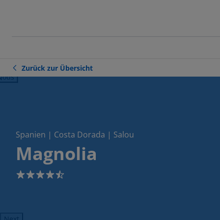
Zurück zur Übersicht
ious
Spanien | Costa Dorada | Salou
Magnolia
4.5
Next