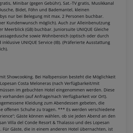
ratis, Minibar (gegen Gebühr), Sat.-TV gratis, Musikkanal
Dusche, Bidet, Föhn und Bademantel, kleinen
bys nur bei Belegung mit max. 2 Personen buchbar.
icher Kundenwunsch möglich).
Auch zur Alleinbenutzung
er Meerblick (GB) buchbar.
Juniorsuite UNIQUE
Gleiche
 Massagedusche sowie Wohnbereich (optisch oder durch
inklusive UNIQUE Service (IB).
(Präferierte Ausstattung
ch).
mit Showcooking.
Bei Halbpension besteht die Möglichkeit
 akzeptieren
Lopesan Costa Meloneras (nach Verfügbarkeit/mit
a müssen im gebuchten Hotel eingenommen werden.
Diese
 vorhanden (auf Anfrage/nach Verfügbarkeit vor Ort).
ngemessene Kleidung zum Abendessen gebeten, die
ne offenen Schuhe zu tragen.
***
Es werden verschiedene
rience“; Gäste können wählen, ob sie jeden Abend an den
san Villa del Conde Resort & Thalasso und des Lopesan
. Für Gäste, die in einem anderen Hotel übernachten, ist