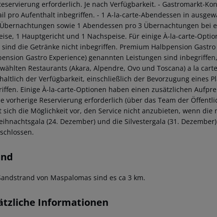
Reservierung erforderlich. Je nach Verfügbarkeit.
- Gastromarkt-Kon
il pro Aufenthalt inbegriffen.
- 1 A-la-carte-Abendessen in ausgew
 Übernachtungen sowie 1 Abendessen pro 3 Übernachtungen bei ei
eise, 1 Hauptgericht und 1 Nachspeise. Für einige À-la-carte-Optio
 sind die Getränke nicht inbegriffen.
Premium Halbpension Gastro 
pension Gastro Experience) genannten Leistungen sind inbegriffen,
wählten Restaurants (Akara, Alpendre, Ovo und Toscana) a la carte
haltlich der Verfügbarkeit, einschließlich der Bevorzugung eines 
riffen. Einige À-la-carte-Optionen haben einen zusätzlichen Aufpre
ine vorherige Reservierung erforderlich (über das Team der Öffentli
t sich die Möglichkeit vor, den Service nicht anzubieten, wenn die 
eihnachtsgala (24. Dezember) und die Silvestergala (31. Dezember
schlossen.
and
andstrand von Maspalomas sind es ca 3 km.
ätzliche Informationen