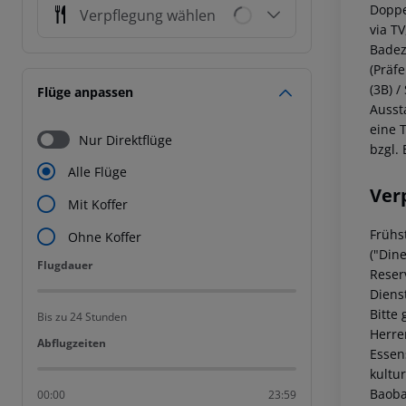
Dopp
Verpflegung wählen
via T
Badez
(Präf
(3B) /
Flüge anpassen
Ausst
eine 
Nur Direktflüge
bzgl.
Alle Flüge
Ver
Mit Koffer
Frühs
Ohne Koffer
("Din
Flugdauer
Flugdauer
Reser
Diens
Bitte
Bis zu 24 Stunden
Herre
Abflugzeiten
Abflugzeiten
Essens
kultu
Baoba
00:00
23:59