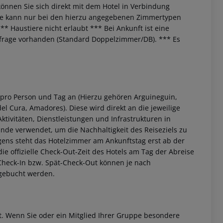
önnen Sie sich direkt mit dem Hotel in Verbindung
e kann nur bei den hierzu angegebenen Zimmertypen
**
Haustiere nicht erlaubt
***
Bei Ankunft ist eine
frage vorhanden (Standard Doppelzimmer/DB).
***
Es
 pro Person und Tag an (Hierzu gehören Arguineguin,
el Cura, Amadores). Diese wird direkt an die jeweilige
ktivitäten, Dienstleistungen und Infrastrukturen in
nde verwendet, um die Nachhaltigkeit des Reiseziels zu
gens steht das Hotelzimmer am Ankunftstag erst ab der
 die offizielle Check-Out-Zeit des Hotels am Tag der Abreise
h-Check-In bzw. Spät-Check-Out können je nach
ugebucht werden.
et. Wenn Sie oder ein Mitglied Ihrer Gruppe besondere