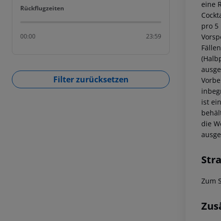
eine 
Rückflugzeiten
Rückflugzeiten
Cockta
pro 5
Vorsp
00:00
23:59
Fällen
(Halb
ausge
Filter zurücksetzen
Vorbe
inbeg
ist e
behäl
die W
ausge
Str
Zum S
Zus