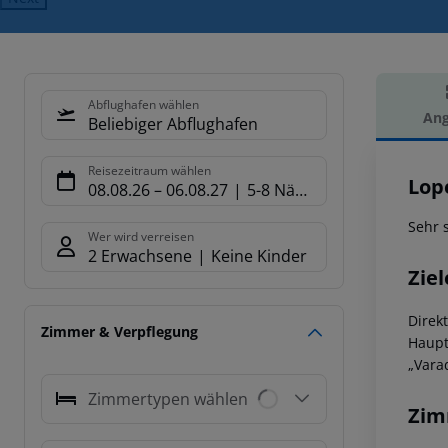
Abflughafen wählen
Ang
Beliebiger Abflughafen
Hot
Reisezeitraum wählen
Lop
08.08.26
–
06.08.27
5-8 Nächte
Sehr 
Wer wird verreisen
2 Erwachsene
Keine Kinder
Ziel
Direk
Zimmer & Verpflegung
Haupt
„Vara
Zimmertypen wählen
Zim