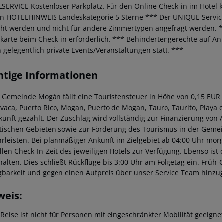
LSERVICE
Kostenloser Parkplatz.
Für den Online Check-in im Hotel k
en
HOTELHINWEIS
Landeskategorie 5 Sterne
***
Der UNIQUE Servic
ht werden und nicht für andere Zimmertypen angefragt werden.
*
tkarte beim Check-in erforderlich.
***
Behindertengerechte auf An
n gelegentlich private Events/Veranstaltungen statt.
***
htige Informationen
r Gemeinde Mogán fällt eine Touristensteuer in Höhe von 0,15 EUR
avaca, Puerto Rico, Mogan, Puerto de Mogan, Tauro, Taurito, Playa d
kunft gezahlt. Der Zuschlag wird vollständig zur Finanzierung von A
stischen Gebieten sowie zur Förderung des Tourismus in der Gemei
rleisten. Bei planmäßiger Ankunft im Zielgebiet ab 04:00 Uhr mor
ellen Check-In-Zeit des jeweiligen Hotels zur Verfügung. Ebenso ist
halten. Dies schließt Rückflüge bis 3:00 Uhr am Folgetag ein. Frü
gbarkeit und gegen einen Aufpreis über unser Service Team hinz
weis:
 Reise ist nicht für Personen mit eingeschränkter Mobilität geeign