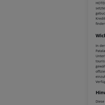
HOTE
setzt
gebuc
Kredi
finde
Wic
In de
Patal
Unter
touri
gewäh
offizi
einzu
Verfü
Hin
Diese