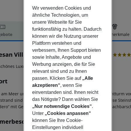
Wir verwenden Cookies und
ähnliche Technologien, um
unsere Webseite für Sie
funktionsfähig zu halten. Dadurch
ebote
Hotelbeschreibung
Hotelmerkmale
können wir die Nutzung unserer
elbeschreibung
Plattform verstehen und
verbessern, Ihnen Support bieten
esan Villa del Conde Resort & Thalasso
sowie Inhalte, Angebote und
5
Werbung anzeigen, die für Sie
schönes Luxushotel direkt am Meer.
relevant sind und zu Ihnen
passen. Klicken Sie auf
„Alle
ort
akzeptieren“
, wenn Sie
einverstanden sind. Ihnen reicht
t am Meer und der Strandpromenade, ca. 1 km vom Leuchtturm vo
das Nötigste? Dann wählen Sie
strand sind es ca. 1,4 km, zur kleinen Naturbucht (teilweise Stein
„Nur notwendige Cookies“
.
dero“ mit Geschäften, Restaurants und Bars liegt in der Nachbarsc
Unter
„Cookies anpassen“
merbeschreibung
können Sie Ihre Cookie-
Einstellungen individuell