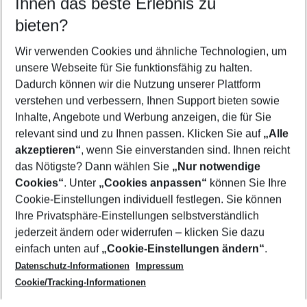
Ihnen das beste Erlebnis zu
10.08.26
–
08.08.27
5-8 Nächte
bieten?
Wer wird verreisen
2 Erwachsene
Keine Kinder
Wir verwenden Cookies und ähnliche Technologien, um
unsere Webseite für Sie funktionsfähig zu halten.
Mehr Filter anzeigen
Dadurch können wir die Nutzung unserer Plattform
verstehen und verbessern, Ihnen Support bieten sowie
Inhalte, Angebote und Werbung anzeigen, die für Sie
relevant sind und zu Ihnen passen. Klicken Sie auf
„Alle
akzeptieren“
, wenn Sie einverstanden sind. Ihnen reicht
das Nötigste? Dann wählen Sie
„Nur notwendige
Footer
Cookies“
. Unter
„Cookies anpassen“
können Sie Ihre
Footer navigation
Cookie-Einstellungen individuell festlegen. Sie können
Über uns
Ihre Privatsphäre-Einstellungen selbstverständlich
AGB
jederzeit ändern oder widerrufen – klicken Sie dazu
Service & Hilfe
Cookie-Einstellungen ändern
einfach unten auf
„Cookie-Einstellungen ändern“
.
Barrierefreies Reisen
Datenschutz-Informationen
Impressum
Cookie-Richtlinie
Folgen Sie uns
Check-in
Cookie/Tracking-Informationen
Datenschutz
FAQ
Impressum