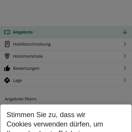
Angebote
Hotelbeschreibung
Hotelmerkmale
Bewertungen
Lage
Angebote filtern
Ändern Sie Ihre Kriterien nach Ihren Wünschen
Stimmen Sie zu, dass wir
Abflughafen wählen
Beliebiger Abflughafen
Cookies verwenden dürfen, um
Reisezeitraum wählen