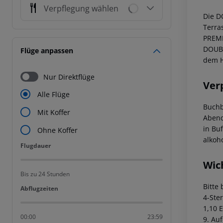
Verpflegung wählen
Die D
Terra
PREMI
DOUBL
Flüge anpassen
dem H
Nur Direktflüge
Ver
Alle Flüge
Buchb
Mit Koffer
Abend
in Bu
Ohne Koffer
alkoh
Flugdauer
Flugdauer
Wic
Bis zu 24 Stunden
Bitte
Abflugzeiten
Abflugzeiten
4-Ster
1,10 
00:00
23:59
9. Au