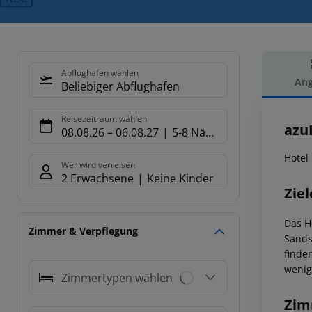
Abflughafen wählen
Ang
Beliebiger Abflughafen
Hot
Reisezeitraum wählen
azu
08.08.26
–
06.08.27
5-8 Nächte
Hotel
Wer wird verreisen
2 Erwachsene
Keine Kinder
Ziel
Das H
Zimmer & Verpflegung
Sands
finde
wenig
Zimmertypen wählen
Zim