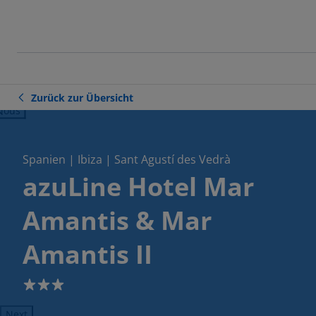
Zurück zur Übersicht
ious
Spanien | Ibiza | Sant Agustí des Vedrà
azuLine Hotel Mar
Amantis & Mar
Amantis II
3
Next