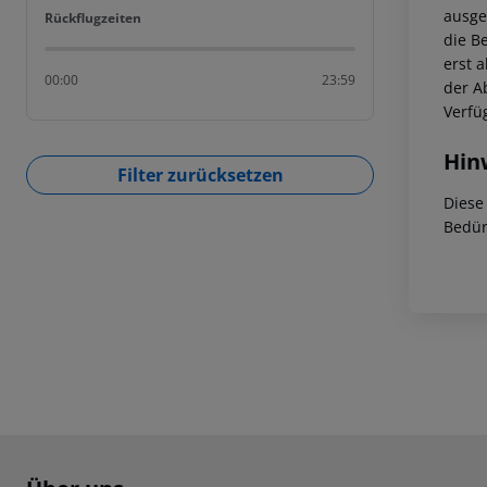
ausge
Rückflugzeiten
Rückflugzeiten
die B
erst a
00:00
23:59
der A
Verfü
Hin
Filter zurücksetzen
Diese
Bedür
Footer