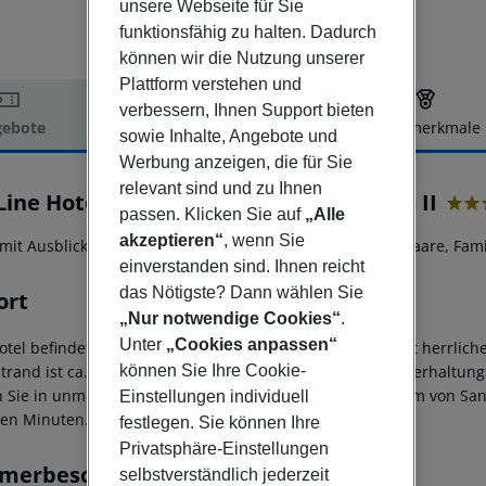
unsere Webseite für Sie
funktionsfähig zu halten. Dadurch
können wir die Nutzung unserer
Plattform verstehen und
verbessern, Ihnen Support bieten
ebote
Hotelbeschreibung
Hotelmerkmale
sowie Inhalte, Angebote und
elbeschreibung
Werbung anzeigen, die für Sie
relevant sind und zu Ihnen
Line Hotel Mar Amantis & Mar Amantis II
passen. Klicken Sie auf
„Alle
3
akzeptieren“
, wenn Sie
 mit Ausblick auf die Bucht von San Antonio, perfekt für Paare, Fam
einverstanden sind. Ihnen reicht
das Nötigste? Dann wählen Sie
ort
„Nur notwendige Cookies“
.
Unter
„Cookies anpassen“
otel befindet sich in bevorzugter Lage direkt am Meer mit herrlich
trand ist ca. 200m vom Hotel entfernt. Einkaufs- und Unterhaltung
können Sie Ihre Cookie-
n Sie in unmittelbarer Umgebung der Anlage. Das Zentrum von San A
Einstellungen individuell
en Minuten.
festlegen. Sie können Ihre
Privatsphäre-Einstellungen
merbeschreibung
selbstverständlich jederzeit