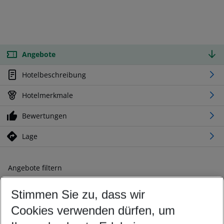
Angebote
Hotelbeschreibung
Hotelmerkmale
Bewertungen
Lage
Angebote filtern
Ändern Sie Ihre Kriterien nach Ihren Wünschen
Stimmen Sie zu, dass wir
Abflughafen wählen
Beliebiger Abflughafen
Cookies verwenden dürfen, um
Reisezeitraum wählen