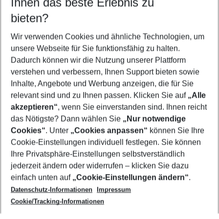
Ihnen das beste Erlebnis zu
09.08.26
–
07.08.27
5-8 Nächte
bieten?
Wer wird verreisen
2 Erwachsene
Keine Kinder
Wir verwenden Cookies und ähnliche Technologien, um
unsere Webseite für Sie funktionsfähig zu halten.
Mehr Filter anzeigen
Dadurch können wir die Nutzung unserer Plattform
verstehen und verbessern, Ihnen Support bieten sowie
Inhalte, Angebote und Werbung anzeigen, die für Sie
relevant sind und zu Ihnen passen. Klicken Sie auf
„Alle
akzeptieren“
, wenn Sie einverstanden sind. Ihnen reicht
das Nötigste? Dann wählen Sie
„Nur notwendige
Footer
Cookies“
. Unter
„Cookies anpassen“
können Sie Ihre
Footer navigation
Cookie-Einstellungen individuell festlegen. Sie können
Über uns
Ihre Privatsphäre-Einstellungen selbstverständlich
AGB
jederzeit ändern oder widerrufen – klicken Sie dazu
Service & Hilfe
Cookie-Einstellungen ändern
einfach unten auf
„Cookie-Einstellungen ändern“
.
Barrierefreies Reisen
Datenschutz-Informationen
Impressum
Cookie-Richtlinie
Folgen Sie uns
Check-in
Cookie/Tracking-Informationen
Datenschutz
FAQ
Impressum