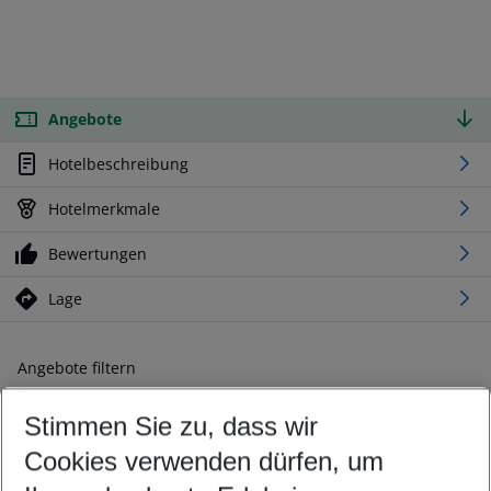
Angebote
Hotelbeschreibung
Hotelmerkmale
Bewertungen
Lage
Angebote filtern
Ändern Sie Ihre Kriterien nach Ihren Wünschen
Stimmen Sie zu, dass wir
Abflughafen wählen
Beliebiger Abflughafen
Cookies verwenden dürfen, um
Reisezeitraum wählen