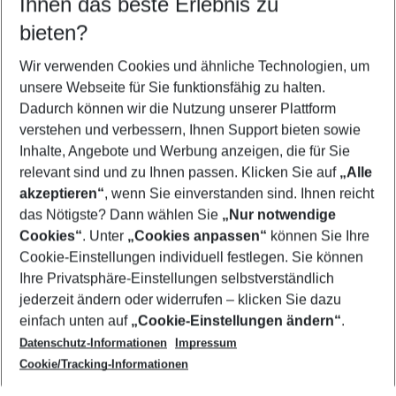
Ihnen das beste Erlebnis zu
09.08.26
–
07.08.27
5-8 Nächte
bieten?
Wer wird verreisen
2 Erwachsene
Keine Kinder
Wir verwenden Cookies und ähnliche Technologien, um
unsere Webseite für Sie funktionsfähig zu halten.
Mehr Filter anzeigen
Dadurch können wir die Nutzung unserer Plattform
verstehen und verbessern, Ihnen Support bieten sowie
Inhalte, Angebote und Werbung anzeigen, die für Sie
relevant sind und zu Ihnen passen. Klicken Sie auf
„Alle
akzeptieren“
, wenn Sie einverstanden sind. Ihnen reicht
das Nötigste? Dann wählen Sie
„Nur notwendige
Footer
Cookies“
. Unter
„Cookies anpassen“
können Sie Ihre
Footer navigation
Cookie-Einstellungen individuell festlegen. Sie können
Über uns
Ihre Privatsphäre-Einstellungen selbstverständlich
AGB
jederzeit ändern oder widerrufen – klicken Sie dazu
Service & Hilfe
Cookie-Einstellungen ändern
einfach unten auf
„Cookie-Einstellungen ändern“
.
Barrierefreies Reisen
Datenschutz-Informationen
Impressum
Cookie-Richtlinie
Folgen Sie uns
Check-in
Cookie/Tracking-Informationen
Datenschutz
FAQ
Impressum