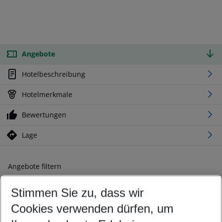
Angebote
Hotelbeschreibung
Hotelmerkmale
Bewertungen
Lage
Angebote filtern
Ändern Sie Ihre Kriterien nach Ihren Wünschen
Stimmen Sie zu, dass wir
Abflughafen wählen
Beliebiger Abflughafen
Cookies verwenden dürfen, um
Reisezeitraum wählen