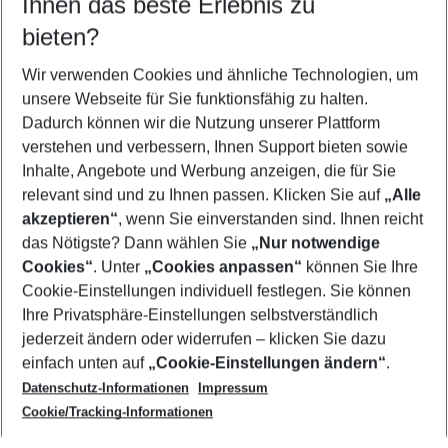
Ihnen das beste Erlebnis zu
10.08.26
–
08.08.27
5-8 Nächte
bieten?
Wer wird verreisen
2 Erwachsene
Keine Kinder
Wir verwenden Cookies und ähnliche Technologien, um
unsere Webseite für Sie funktionsfähig zu halten.
Mehr Filter anzeigen
Dadurch können wir die Nutzung unserer Plattform
verstehen und verbessern, Ihnen Support bieten sowie
Inhalte, Angebote und Werbung anzeigen, die für Sie
relevant sind und zu Ihnen passen. Klicken Sie auf
„Alle
akzeptieren“
, wenn Sie einverstanden sind. Ihnen reicht
das Nötigste? Dann wählen Sie
„Nur notwendige
Footer
Cookies“
. Unter
„Cookies anpassen“
können Sie Ihre
Footer navigation
Cookie-Einstellungen individuell festlegen. Sie können
Über uns
Ihre Privatsphäre-Einstellungen selbstverständlich
AGB
jederzeit ändern oder widerrufen – klicken Sie dazu
Service & Hilfe
Cookie-Einstellungen ändern
einfach unten auf
„Cookie-Einstellungen ändern“
.
Barrierefreies Reisen
Datenschutz-Informationen
Impressum
Cookie-Richtlinie
Folgen Sie uns
Check-in
Cookie/Tracking-Informationen
Datenschutz
FAQ
Impressum