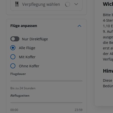
Wic
Verpflegung wählen
Bitte
4-Ster
Flüge anpassen
1,10 
9. Au
ausge
Nur Direktflüge
die B
Alle Flüge
erst a
der A
Mit Koffer
Verfü
Ohne Koffer
Hin
Flugdauer
Flugdauer
Diese
Bedür
Bis zu 24 Stunden
Abflugzeiten
Abflugzeiten
00:00
23:59