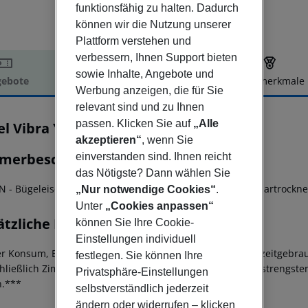
funktionsfähig zu halten. Dadurch
können wir die Nutzung unserer
Plattform verstehen und
verbessern, Ihnen Support bieten
sowie Inhalte, Angebote und
ebote
Hotelbeschreibung
Hotelmerkmale
Werbung anzeigen, die für Sie
elbeschreibung
relevant sind und zu Ihnen
passen. Klicken Sie auf
„Alle
el Vibra Yamm Urban
4
akzeptieren“
, wenn Sie
merbeschreibung
einverstanden sind. Ihnen reicht
das Nötigste? Dann wählen Sie
AN
- Bügeleisen
- Minibar
- Balkon
- Handtuchwechsel
- Haartrockne
„Nur notwendige Cookies“
.
Unter
„Cookies anpassen“
ätzliche Informationen
können Sie Ihre Cookie-
Einstellungen individuell
r Konsum, Besitz oder Handel mit Drogen sowie der Freizeitgebra
festlegen. Sie können Ihre
chließlich Zimmer, Terrassen und Gemeinschaftsflächen) strengst
Privatsphäre-Einstellungen
.***
selbstverständlich jederzeit
ändern oder widerrufen – klicken