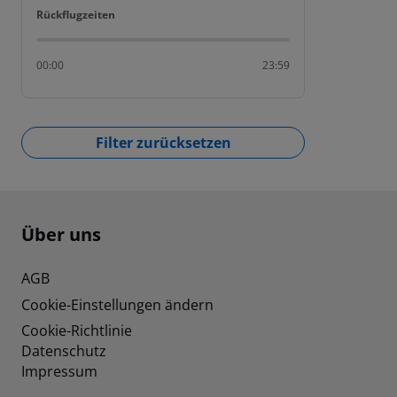
Rückflugzeiten
Rückflugzeiten
00:00
23:59
Filter zurücksetzen
Footer
Footer navigation
Über uns
AGB
Cookie-Einstellungen ändern
Cookie-Richtlinie
Datenschutz
Impressum