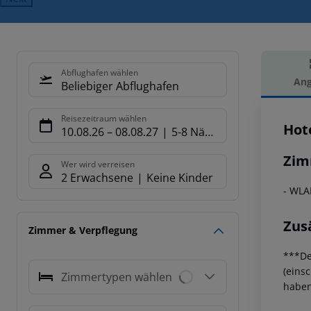
Abflughafen wählen
Ang
Beliebiger Abflughafen
Hot
Reisezeitraum wählen
Hot
10.08.26
–
08.08.27
5-8 Nächte
Zim
Wer wird verreisen
2 Erwachsene
Keine Kinder
- WL
Zus
Zimmer & Verpflegung
***De
(eins
Zimmertypen wählen
haben