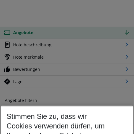
Angebote
Hotelbeschreibung
Hotelmerkmale
Bewertungen
Lage
Angebote filtern
Ändern Sie Ihre Kriterien nach Ihren Wünschen
Stimmen Sie zu, dass wir
Abflughafen wählen
Beliebiger Abflughafen
Cookies verwenden dürfen, um
Reisezeitraum wählen