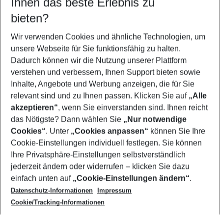
Ihnen das beste Erlebnis zu
09.08.26
–
07.08.27
5-8 Nächte
bieten?
Wer wird verreisen
2 Erwachsene
Keine Kinder
Wir verwenden Cookies und ähnliche Technologien, um
unsere Webseite für Sie funktionsfähig zu halten.
Mehr Filter anzeigen
Dadurch können wir die Nutzung unserer Plattform
verstehen und verbessern, Ihnen Support bieten sowie
Inhalte, Angebote und Werbung anzeigen, die für Sie
relevant sind und zu Ihnen passen. Klicken Sie auf
„Alle
akzeptieren“
, wenn Sie einverstanden sind. Ihnen reicht
das Nötigste? Dann wählen Sie
„Nur notwendige
Footer
Cookies“
. Unter
„Cookies anpassen“
können Sie Ihre
Footer navigation
Cookie-Einstellungen individuell festlegen. Sie können
Über uns
Ihre Privatsphäre-Einstellungen selbstverständlich
AGB
jederzeit ändern oder widerrufen – klicken Sie dazu
Service & Hilfe
Cookie-Einstellungen ändern
einfach unten auf
„Cookie-Einstellungen ändern“
.
Barrierefreies Reisen
Datenschutz-Informationen
Impressum
Cookie-Richtlinie
Folgen Sie uns
Check-in
Cookie/Tracking-Informationen
Datenschutz
FAQ
Impressum