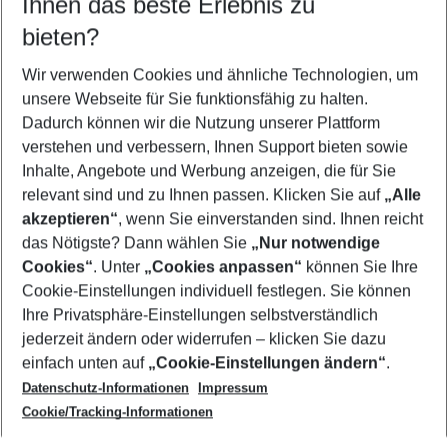
Ihnen das beste Erlebnis zu
09.08.26
–
07.08.27
5-8 Nächte
bieten?
Wer wird verreisen
2 Erwachsene
Keine Kinder
Wir verwenden Cookies und ähnliche Technologien, um
unsere Webseite für Sie funktionsfähig zu halten.
Mehr Filter anzeigen
Dadurch können wir die Nutzung unserer Plattform
verstehen und verbessern, Ihnen Support bieten sowie
Inhalte, Angebote und Werbung anzeigen, die für Sie
relevant sind und zu Ihnen passen. Klicken Sie auf
„Alle
akzeptieren“
, wenn Sie einverstanden sind. Ihnen reicht
das Nötigste? Dann wählen Sie
„Nur notwendige
Footer
Cookies“
. Unter
„Cookies anpassen“
können Sie Ihre
Footer navigation
Cookie-Einstellungen individuell festlegen. Sie können
Über uns
Ihre Privatsphäre-Einstellungen selbstverständlich
AGB
jederzeit ändern oder widerrufen – klicken Sie dazu
Service & Hilfe
Cookie-Einstellungen ändern
einfach unten auf
„Cookie-Einstellungen ändern“
.
Barrierefreies Reisen
Datenschutz-Informationen
Impressum
Cookie-Richtlinie
Folgen Sie uns
Check-in
Cookie/Tracking-Informationen
Datenschutz
FAQ
Impressum