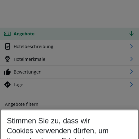
Angebote
Hotelbeschreibung
Hotelmerkmale
Bewertungen
Lage
Angebote filtern
Ändern Sie Ihre Kriterien nach Ihren Wünschen
Stimmen Sie zu, dass wir
Abflughafen wählen
Beliebiger Abflughafen
Cookies verwenden dürfen, um
Reisezeitraum wählen