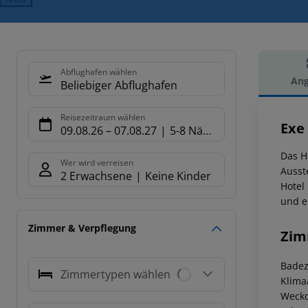
Abflughafen wählen
Ang
Beliebiger Abflughafen
Hot
Reisezeitraum wählen
Exe
09.08.26
–
07.08.27
5-8 Nächte
Das H
Wer wird verreisen
Ausst
2 Erwachsene
Keine Kinder
Hotel
und e
Zimmer & Verpflegung
Zim
Badez
Zimmertypen wählen
Klima
Weckd