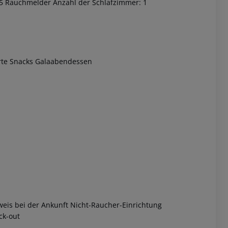
25 Rauchmelder Anzahl der Schlafzimmer: 1
arte Snacks Galaabendessen
 akzeptieren
eis bei der Ankunft Nicht-Raucher-Einrichtung
ck-out