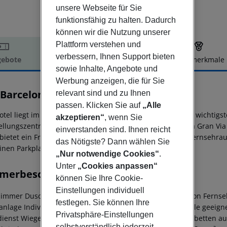
unsere Webseite für Sie
funktionsfähig zu halten. Dadurch
können wir die Nutzung unserer
Plattform verstehen und
verbessern, Ihnen Support bieten
ebote
Hotelbeschreibung
Hotelmerkmale
sowie Inhalte, Angebote und
elbeschreibung
Werbung anzeigen, die für Sie
 Barcelona Gate
relevant sind und zu Ihnen
passen. Klicken Sie auf
„Alle
otel liegt im Herzen von Sant Joan Despi, in der Nähe der wichtig
akzeptieren“
, wenn Sie
ellungszentrums Cornellá, des Ausstellungszentrums Fira Gran Via
einverstanden sind. Ihnen reicht
 bietet ein Frühstücksbuffet, ein Café-Restaurant, einen Fernsehr
das Nötigste? Dann wählen Sie
inen Parkplatz. Das Hotel bietet WLAN in allen Zimmern.
„Nur notwendige Cookies“
.
Unter
„Cookies anpassen“
merbeschreibung
können Sie Ihre Cookie-
Einstellungen individuell
immer Dusche Badewanne Haartrockner Direktwahltelefon Fernseher
festlegen. Sie können Ihre
anlage Individuell regulierbare Heizung Safe Für Rollstühle geei
Privatsphäre-Einstellungen
ienst Wiege auf Bestellung 220V Spannung Wecker Extrabetten auf
selbstverständlich jederzeit