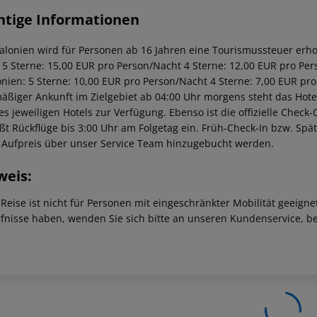
htige Informationen
talonien wird für Personen ab 16 Jahren eine Tourismussteuer erhob
: 5 Sterne: 15,00 EUR pro Person/Nacht 4 Sterne: 12,00 EUR pro Per
onien: 5 Sterne: 10,00 EUR pro Person/Nacht 4 Sterne: 7,00 EUR pro
äßiger Ankunft im Zielgebiet ab 04:00 Uhr morgens steht das Hotel
des jeweiligen Hotels zur Verfügung. Ebenso ist die offizielle Check
eßt Rückflüge bis 3:00 Uhr am Folgetag ein. Früh-Check-In bzw. Sp
 Aufpreis über unser Service Team hinzugebucht werden.
weis:
 Reise ist nicht für Personen mit eingeschränkter Mobilität geeign
fnisse haben, wenden Sie sich bitte an unseren Kundenservice, be