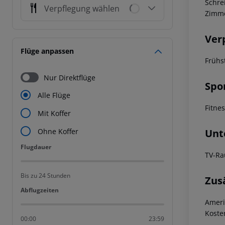
Schre
Verpflegung wählen
Zimme
Ver
Flüge anpassen
Frühs
Nur Direktflüge
Spo
Alle Flüge
Fitne
Mit Koffer
Unt
Ohne Koffer
Flugdauer
Flugdauer
TV-R
Bis zu 24 Stunden
Zus
Abflugzeiten
Abflugzeiten
Ameri
Koste
00:00
23:59