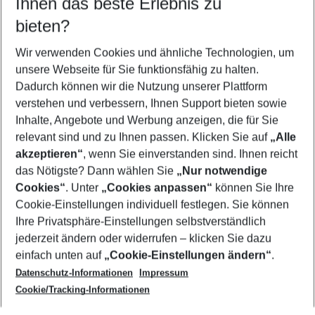
Ihnen das beste Erlebnis zu
12.08.26
–
10.08.27
5-8 Nächte
bieten?
Wer wird verreisen
2 Erwachsene
Keine Kinder
Wir verwenden Cookies und ähnliche Technologien, um
unsere Webseite für Sie funktionsfähig zu halten.
Mehr Filter anzeigen
Dadurch können wir die Nutzung unserer Plattform
verstehen und verbessern, Ihnen Support bieten sowie
Inhalte, Angebote und Werbung anzeigen, die für Sie
relevant sind und zu Ihnen passen. Klicken Sie auf
„Alle
akzeptieren“
, wenn Sie einverstanden sind. Ihnen reicht
das Nötigste? Dann wählen Sie
„Nur notwendige
Footer
Cookies“
. Unter
„Cookies anpassen“
können Sie Ihre
Footer navigation
Cookie-Einstellungen individuell festlegen. Sie können
Über uns
Ihre Privatsphäre-Einstellungen selbstverständlich
AGB
jederzeit ändern oder widerrufen – klicken Sie dazu
Service & Hilfe
Cookie-Einstellungen ändern
einfach unten auf
„Cookie-Einstellungen ändern“
.
Barrierefreies Reisen
Datenschutz-Informationen
Impressum
Cookie-Richtlinie
Folgen Sie uns
Check-in
Cookie/Tracking-Informationen
Datenschutz
FAQ
Impressum