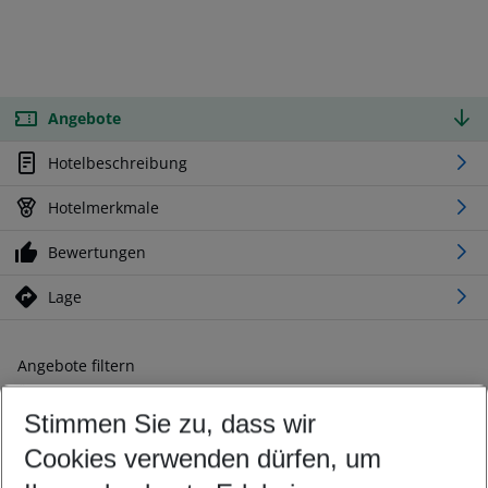
Angebote
Hotelbeschreibung
Hotelmerkmale
Bewertungen
Lage
Angebote filtern
Ändern Sie Ihre Kriterien nach Ihren Wünschen
Stimmen Sie zu, dass wir
Abflughafen wählen
Beliebiger Abflughafen
Cookies verwenden dürfen, um
Reisezeitraum wählen