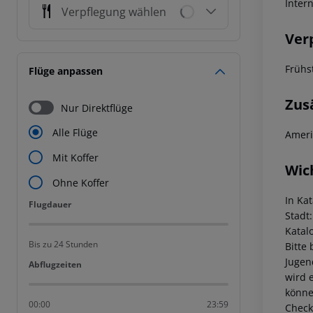
Inter
Verpflegung wählen
Ver
Frühs
Flüge anpassen
Zus
Nur Direktflüge
Alle Flüge
Ameri
Mit Koffer
Wic
Ohne Koffer
In Ka
Flugdauer
Flugdauer
Stadt
Katal
Bis zu 24 Stunden
Bitte 
Jugen
Abflugzeiten
Abflugzeiten
wird 
könne
00:00
23:59
Check