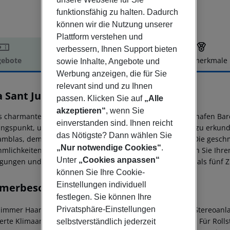
funktionsfähig zu halten. Dadurch
können wir die Nutzung unserer
Plattform verstehen und
verbessern, Ihnen Support bieten
ebote
Hotelbeschreibung
Hotelmerkmale
sowie Inhalte, Angebote und
Werbung anzeigen, die für Sie
elbeschreibung
relevant sind und zu Ihnen
 Sant Just
passen. Klicken Sie auf
„Alle
4
akzeptieren“
, wenn Sie
s charmante Hotel in günstiger Lage, nur 15 km vom Flughafen Barce
einverstanden sind. Ihnen reicht
ngspunkt, um die faszinierenden Attraktionen der Stadt zu erkun
das Nötigste? Dann wählen Sie
amblas, dem Gotischen Viertel und der Sagrada Familia. Die gesc
„Nur notwendige Cookies“
.
mlichkeiten für einen komfortablen Aufenthalt. Beginnen Sie Ihre
Unter
„Cookies anpassen“
gungen und Zuschläge können für Buchungen von mehr als fünf Z
können Sie Ihre Cookie-
Einstellungen individuell
merbeschreibung
festlegen. Sie können Ihre
Privatsphäre-Einstellungen
immer Haartrockner Direktwahltelefon Fernseher Radio Stereoanla
ierte Klimaanlage Zentralheizung Safe Wohnzimmer: nein Für Roll
selbstverständlich jederzeit