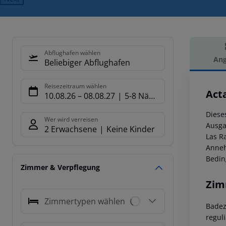
Abflughafen wählen
Ang
Beliebiger Abflughafen
Hot
Reisezeitraum wählen
Acta
10.08.26
–
08.08.27
5-8 Nächte
Diese
Wer wird verreisen
Ausga
2 Erwachsene
Keine Kinder
Las R
Anneh
Bedin
Zimmer & Verpflegung
Zim
Zimmertypen wählen
Badez
regul