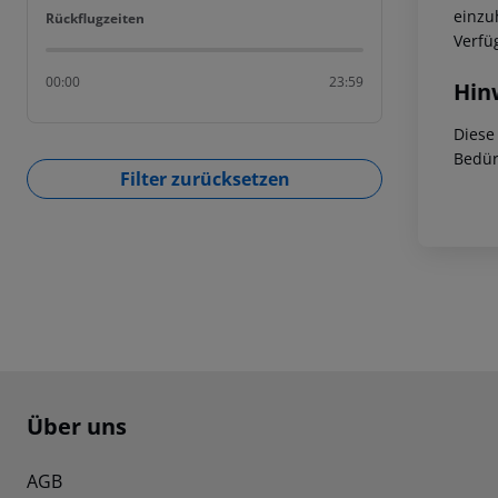
einzu
Rückflugzeiten
Rückflugzeiten
Verfü
00:00
23:59
Hin
Diese
Bedür
Filter zurücksetzen
Footer
Footer navigation
Über uns
AGB