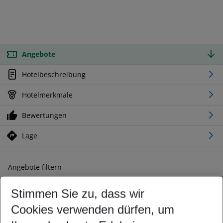
Angebote
Hotelbeschreibung
Hotelmerkmale
Bewertungen
Lage
Angebote filtern
Ändern Sie Ihre Kriterien nach Ihren Wünschen
Stimmen Sie zu, dass wir
Abflughafen wählen
Beliebiger Abflughafen
Cookies verwenden dürfen, um
Reisezeitraum wählen