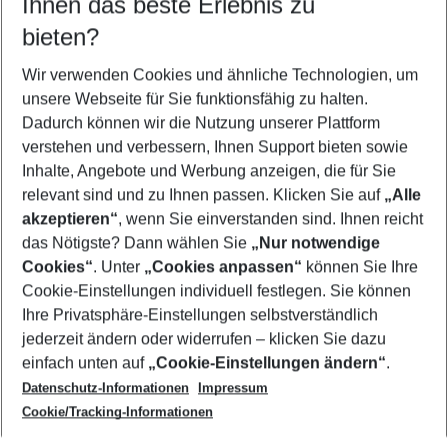
Ihnen das beste Erlebnis zu
10.08.26
–
08.08.27
5-8 Nächte
bieten?
Wer wird verreisen
2 Erwachsene
Keine Kinder
Wir verwenden Cookies und ähnliche Technologien, um
unsere Webseite für Sie funktionsfähig zu halten.
Mehr Filter anzeigen
Dadurch können wir die Nutzung unserer Plattform
verstehen und verbessern, Ihnen Support bieten sowie
Inhalte, Angebote und Werbung anzeigen, die für Sie
relevant sind und zu Ihnen passen. Klicken Sie auf
„Alle
akzeptieren“
, wenn Sie einverstanden sind. Ihnen reicht
das Nötigste? Dann wählen Sie
„Nur notwendige
Footer
Cookies“
. Unter
„Cookies anpassen“
können Sie Ihre
Footer navigation
Cookie-Einstellungen individuell festlegen. Sie können
Über uns
Ihre Privatsphäre-Einstellungen selbstverständlich
AGB
jederzeit ändern oder widerrufen – klicken Sie dazu
Service & Hilfe
Cookie-Einstellungen ändern
einfach unten auf
„Cookie-Einstellungen ändern“
.
Barrierefreies Reisen
Datenschutz-Informationen
Impressum
Cookie-Richtlinie
Folgen Sie uns
Check-in
Cookie/Tracking-Informationen
Datenschutz
FAQ
Impressum