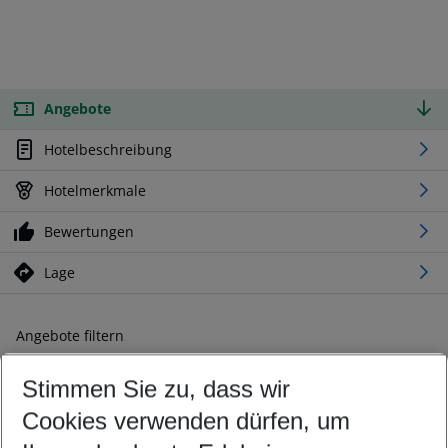
Angebote
Hotelbeschreibung
Hotelmerkmale
Bewertungen
Lage
Angebote filtern
Ändern Sie Ihre Kriterien nach Ihren Wünschen
Stimmen Sie zu, dass wir
Abflughafen wählen
Beliebiger Abflughafen
Cookies verwenden dürfen, um
Reisezeitraum wählen