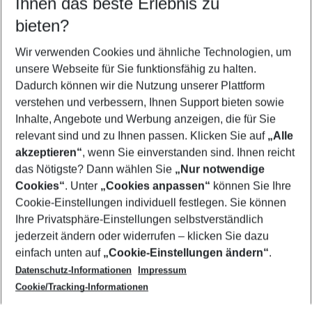
Ihnen das beste Erlebnis zu
09.08.26
–
07.08.27
5-8 Nächte
bieten?
Wer wird verreisen
2 Erwachsene
Keine Kinder
Wir verwenden Cookies und ähnliche Technologien, um
unsere Webseite für Sie funktionsfähig zu halten.
Mehr Filter anzeigen
Dadurch können wir die Nutzung unserer Plattform
verstehen und verbessern, Ihnen Support bieten sowie
Inhalte, Angebote und Werbung anzeigen, die für Sie
relevant sind und zu Ihnen passen. Klicken Sie auf
„Alle
akzeptieren“
, wenn Sie einverstanden sind. Ihnen reicht
das Nötigste? Dann wählen Sie
„Nur notwendige
Footer
Cookies“
. Unter
„Cookies anpassen“
können Sie Ihre
Footer navigation
Cookie-Einstellungen individuell festlegen. Sie können
Über uns
Ihre Privatsphäre-Einstellungen selbstverständlich
AGB
jederzeit ändern oder widerrufen – klicken Sie dazu
Service & Hilfe
Cookie-Einstellungen ändern
einfach unten auf
„Cookie-Einstellungen ändern“
.
Barrierefreies Reisen
Datenschutz-Informationen
Impressum
Cookie-Richtlinie
Folgen Sie uns
Check-in
Cookie/Tracking-Informationen
Datenschutz
FAQ
Impressum