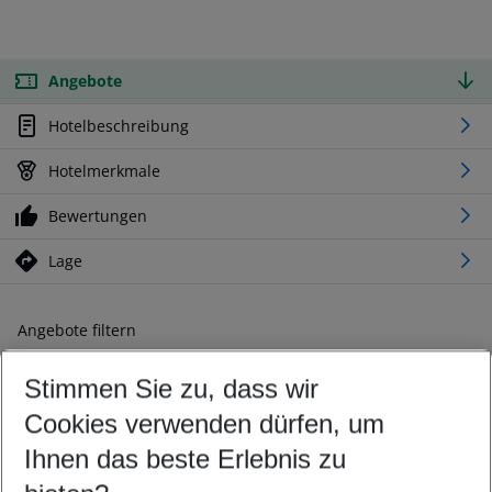
Angebote
Hotelbeschreibung
Hotelmerkmale
Bewertungen
Lage
Angebote filtern
Ändern Sie Ihre Kriterien nach Ihren Wünschen
Stimmen Sie zu, dass wir
Abflughafen wählen
Beliebiger Abflughafen
Cookies verwenden dürfen, um
Reisezeitraum wählen
Ihnen das beste Erlebnis zu
11.08.26
–
09.08.27
5-8 Nächte