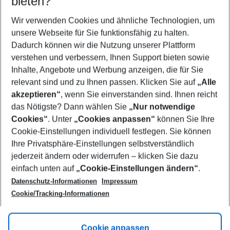
bieten?
Wer wird verreisen
2 Erwachsene
Keine Kinder
Wir verwenden Cookies und ähnliche Technologien, um
unsere Webseite für Sie funktionsfähig zu halten.
Mehr Filter anzeigen
Dadurch können wir die Nutzung unserer Plattform
verstehen und verbessern, Ihnen Support bieten sowie
Inhalte, Angebote und Werbung anzeigen, die für Sie
relevant sind und zu Ihnen passen. Klicken Sie auf
„Alle
akzeptieren“
, wenn Sie einverstanden sind. Ihnen reicht
das Nötigste? Dann wählen Sie
„Nur notwendige
Footer
Cookies“
. Unter
„Cookies anpassen“
können Sie Ihre
Footer navigation
Cookie-Einstellungen individuell festlegen. Sie können
Über uns
Ihre Privatsphäre-Einstellungen selbstverständlich
AGB
jederzeit ändern oder widerrufen – klicken Sie dazu
Service & Hilfe
Cookie-Einstellungen ändern
einfach unten auf
„Cookie-Einstellungen ändern“
.
Barrierefreies Reisen
Datenschutz-Informationen
Impressum
Cookie-Richtlinie
Folgen Sie uns
Check-in
Cookie/Tracking-Informationen
Datenschutz
FAQ
Impressum
Flugbeschränkungen
Hilfe & Kontakt
Cookie anpassen