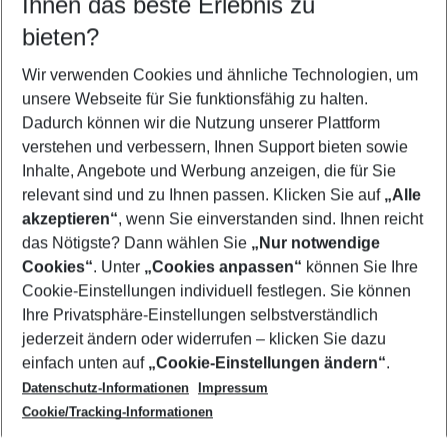
Ihnen das beste Erlebnis zu
10.08.26
–
08.08.27
5-8 Nächte
bieten?
Wer wird verreisen
2 Erwachsene
Keine Kinder
Wir verwenden Cookies und ähnliche Technologien, um
unsere Webseite für Sie funktionsfähig zu halten.
Mehr Filter anzeigen
Dadurch können wir die Nutzung unserer Plattform
verstehen und verbessern, Ihnen Support bieten sowie
Inhalte, Angebote und Werbung anzeigen, die für Sie
relevant sind und zu Ihnen passen. Klicken Sie auf
„Alle
akzeptieren“
, wenn Sie einverstanden sind. Ihnen reicht
das Nötigste? Dann wählen Sie
„Nur notwendige
Footer
Cookies“
. Unter
„Cookies anpassen“
können Sie Ihre
Footer navigation
Cookie-Einstellungen individuell festlegen. Sie können
Über uns
Ihre Privatsphäre-Einstellungen selbstverständlich
AGB
jederzeit ändern oder widerrufen – klicken Sie dazu
Service & Hilfe
Cookie-Einstellungen ändern
einfach unten auf
„Cookie-Einstellungen ändern“
.
Barrierefreies Reisen
Datenschutz-Informationen
Impressum
Cookie-Richtlinie
Folgen Sie uns
Check-in
Cookie/Tracking-Informationen
Datenschutz
FAQ
Impressum