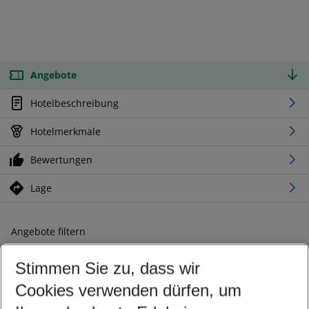
Angebote
Hotelbeschreibung
Hotelmerkmale
Bewertungen
Lage
Angebote filtern
Ändern Sie Ihre Kriterien nach Ihren Wünschen
Stimmen Sie zu, dass wir
Abflughafen wählen
Beliebiger Abflughafen
Cookies verwenden dürfen, um
Reisezeitraum wählen