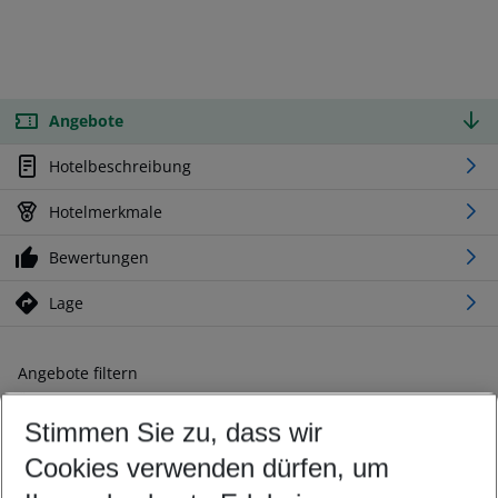
Angebote
Hotelbeschreibung
Hotelmerkmale
Bewertungen
Lage
Angebote filtern
Ändern Sie Ihre Kriterien nach Ihren Wünschen
Stimmen Sie zu, dass wir
Abflughafen wählen
Beliebiger Abflughafen
Cookies verwenden dürfen, um
Reisezeitraum wählen