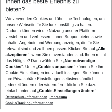
Ihnen das beste Erlebnis zu
10.08.26
–
08.08.27
5-8 Nächte
bieten?
Wer wird verreisen
2 Erwachsene
Keine Kinder
Wir verwenden Cookies und ähnliche Technologien, um
unsere Webseite für Sie funktionsfähig zu halten.
Mehr Filter anzeigen
Dadurch können wir die Nutzung unserer Plattform
verstehen und verbessern, Ihnen Support bieten sowie
Inhalte, Angebote und Werbung anzeigen, die für Sie
relevant sind und zu Ihnen passen. Klicken Sie auf
„Alle
akzeptieren“
, wenn Sie einverstanden sind. Ihnen reicht
das Nötigste? Dann wählen Sie
„Nur notwendige
Footer
Cookies“
. Unter
„Cookies anpassen“
können Sie Ihre
Footer navigation
Cookie-Einstellungen individuell festlegen. Sie können
Über uns
Ihre Privatsphäre-Einstellungen selbstverständlich
AGB
jederzeit ändern oder widerrufen – klicken Sie dazu
Service & Hilfe
Cookie-Einstellungen ändern
einfach unten auf
„Cookie-Einstellungen ändern“
.
Barrierefreies Reisen
Datenschutz-Informationen
Impressum
Cookie-Richtlinie
Folgen Sie uns
Check-in
Cookie/Tracking-Informationen
Datenschutz
FAQ
Impressum