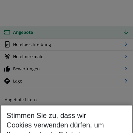
Angebote
Hotelbeschreibung
Hotelmerkmale
Bewertungen
Lage
Angebote filtern
Ändern Sie Ihre Kriterien nach Ihren Wünschen
Stimmen Sie zu, dass wir
Abflughafen wählen
Beliebiger Abflughafen
Cookies verwenden dürfen, um
Reisezeitraum wählen