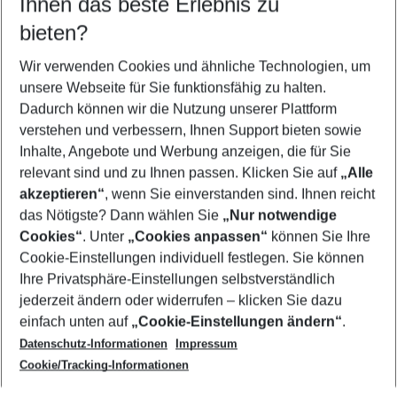
Ihnen das beste Erlebnis zu
08.08.26
–
06.08.27
5-8 Nächte
bieten?
Wer wird verreisen
2 Erwachsene
Keine Kinder
Wir verwenden Cookies und ähnliche Technologien, um
unsere Webseite für Sie funktionsfähig zu halten.
Mehr Filter anzeigen
Dadurch können wir die Nutzung unserer Plattform
verstehen und verbessern, Ihnen Support bieten sowie
Inhalte, Angebote und Werbung anzeigen, die für Sie
relevant sind und zu Ihnen passen. Klicken Sie auf
„Alle
akzeptieren“
, wenn Sie einverstanden sind. Ihnen reicht
das Nötigste? Dann wählen Sie
„Nur notwendige
Footer
Cookies“
. Unter
„Cookies anpassen“
können Sie Ihre
Footer navigation
Cookie-Einstellungen individuell festlegen. Sie können
Über uns
Ihre Privatsphäre-Einstellungen selbstverständlich
AGB
jederzeit ändern oder widerrufen – klicken Sie dazu
Service & Hilfe
Cookie-Einstellungen ändern
einfach unten auf
„Cookie-Einstellungen ändern“
.
Barrierefreies Reisen
Datenschutz-Informationen
Impressum
Cookie-Richtlinie
Folgen Sie uns
Check-in
Cookie/Tracking-Informationen
Datenschutz
FAQ
Impressum